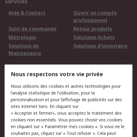
Services
Aide & Contact
Ouvrir un compte
professionnel
Suivi de commande
Retour produits
Métrologie
Solutions Achats
Solutions de
Solutions d'inventaire
Maintenance
Mentions Légales
Nous respectons votre vie privée
Conditions d'utilisation
Politique de cookies
Nous utilisons des cookies et autres technologies pour
du site
l'analyse statistique de l'utilisation, pour la
Politique de protection
Sécurité des E-mails
personnalisation et pour l’affichage de publicités sur des
des données - Mise à
sites internet tiers. En cliquant sur
jour
« Accepter et fermer», vous acceptez le traitement des
Conditions générales
Politique anti-
cookies non essentiels. Vous pouvez choisir vos cookies
de vente
corruption
en cliquant sur « Paramétrer mes cookies ». Si vous ne le
souhaitez pas, cliquez sur « Tout refuser ». Cela peut
Campagnes marketing