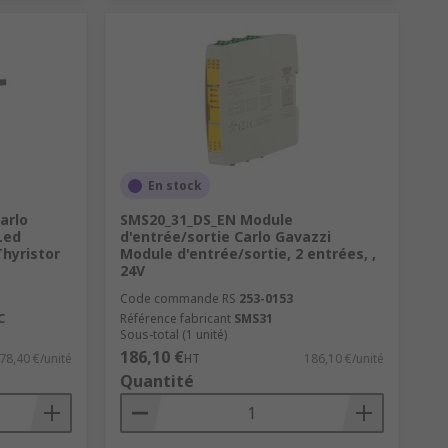
En stock
arlo
SMS20_31_DS_EN Module
Led
d'entrée/sortie Carlo Gavazzi
Thyristor
Module d'entrée/sortie, 2 entrées, ,
24V
Code commande RS
253-0153
C
Référence fabricant
SMS31
Sous-total (1 unité)
186,10 €
78,40 €/unité
HT
186,10 €/unité
Quantité