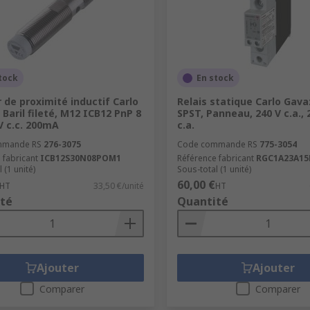
tock
En stock
 de proximité inductif Carlo
Relais statique Carlo Gava
 Baril fileté, M12 ICB12 PnP 8
SPST, Panneau, 240 V c.a., 
 c.c. 200mA
c.a.
mmande RS
276-3075
Code commande RS
775-3054
 fabricant
ICB12S30N08POM1
Référence fabricant
RGC1A23A15
 (1 unité)
Sous-total (1 unité)
60,00 €
HT
33,50 €/unité
HT
té
Quantité
Ajouter
Ajouter
Comparer
Comparer