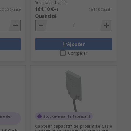
Sous-total (1 unité)
164,10 €
20,20 €/unité
HT
164,10 €/unité
Quantité
Ajouter
Comparer
ure de
Stocké-e par le fabricant
Capteur capacitif de proximité Carlo
tif Carlo