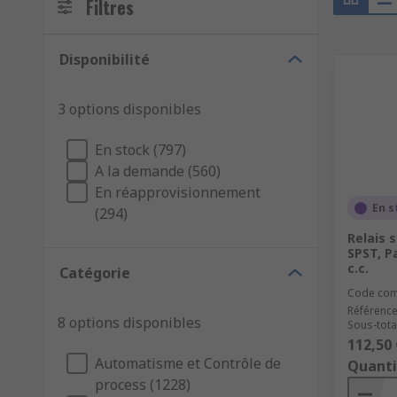
Filtres
Disponibilité
3 options disponibles
En stock (797)
A la demande (560)
En réapprovisionnement
En s
(294)
Relais 
SPST, Pa
c.c.
Catégorie
Code co
Référence
8 options disponibles
Sous-total
112,50 
Automatisme et Contrôle de
Quanti
process (1228)