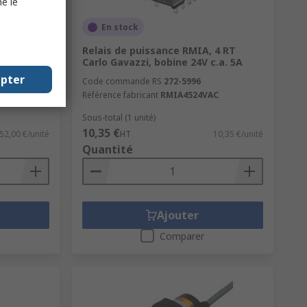
e le
En stock
zzi RM1,
Relais de puissance RMIA, 4 RT
Carlo Gavazzi, bobine 24V c.a. 5A
epter
Code commande RS
272-5996
Référence fabricant
RMIA4524VAC
Sous-total (1 unité)
10,35 €
52,00 €/unité
HT
10,35 €/unité
Quantité
Ajouter
Comparer