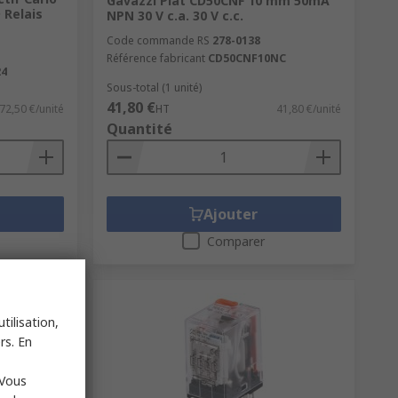
Gavazzi Plat CD50CNF 10 mm 50mA
 Relais
NPN 30 V c.a. 30 V c.c.
Code commande RS
278-0138
Référence fabricant
CD50CNF10NC
24
Sous-total (1 unité)
41,80 €
72,50 €/unité
HT
41,80 €/unité
Quantité
Ajouter
Comparer
tilisation,
rs. En
 Vous