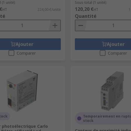
 (1 unité)
Sous-total (1 unité)
€
120,20 €
HT
224,00 €/unité
HT
1
té
Quantité
Ajouter
Ajouter
Comparer
Comparer
tock
Temporairement en rupt
stock
 photoélectrique Carlo
Capteur de proximité induc