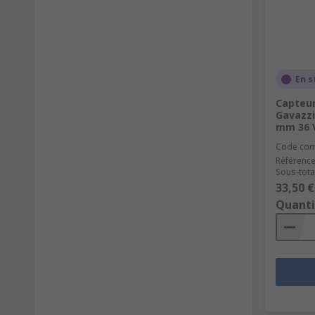
En s
Capteur
Gavazzi
mm 36 V
Code co
Référence
Sous-total
33,50 €
Quanti