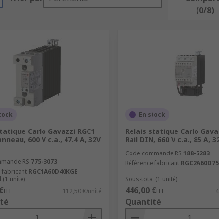
(0/8)
tock
En stock
statique Carlo Gavazzi RGC1
Relais statique Carlo Gava
nneau, 600 V c.a., 47.4 A, 32V
Rail DIN, 660 V c.a., 85 A, 3
Code commande RS
188-5283
mmande RS
775-3073
Référence fabricant
RGC2A60D7
 fabricant
RGC1A60D40KGE
 (1 unité)
Sous-total (1 unité)
€
446,00 €
HT
112,50 €/unité
HT
4
té
Quantité