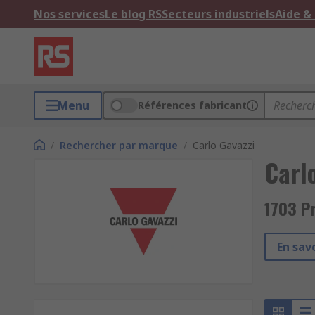
Nos services
Le blog RS
Secteurs industriels
Aide &
Menu
Références fabricant
/
Rechercher par marque
/
Carlo Gavazzi
Carl
1703 Pr
En sav