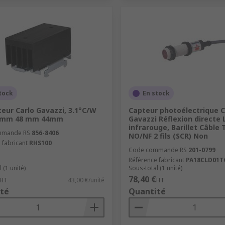
tock
En stock
teur Carlo Gavazzi, 3.1°C/W
Capteur photoélectrique C
2 mm 48 mm 44mm
Gavazzi Réflexion directe 
infrarouge, Barillet Câble 
mmande RS
856-8406
NO/NF 2 fils (SCR) Non
 fabricant
RHS100
Code commande RS
201-0799
Référence fabricant
PA18CLD01T
 (1 unité)
Sous-total (1 unité)
78,40 €
HT
43,00 €/unité
HT
té
Quantité