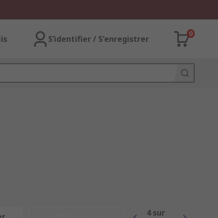
0
lis
S’identifier / S'enregistrer
4
sur
er
Affichage par