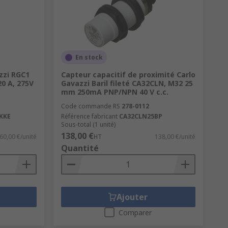
En stock
zzi RGC1
Capteur capacitif de proximité Carlo
20 A, 275V
Gavazzi Baril fileté CA32CLN, M32 25
mm 250mA PNP/NPN 40 V c.c.
Code commande RS
278-0112
KKE
Référence fabricant
CA32CLN25BP
Sous-total (1 unité)
138,00 €
60,00 €/unité
HT
138,00 €/unité
Quantité
Ajouter
Comparer