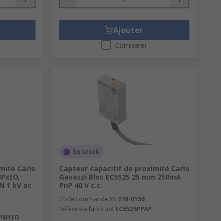
Ajouter
Comparer
En stock
mité Carlo
Capteur capacitif de proximité Carlo
BPxIO,
Gavazzi Bloc EC5525 25 mm 250mA
 1 kV ac
PnP 40 V c.c.
Code commande RS
278-0150
Référence fabricant
EC5525PPAP
PM1IO