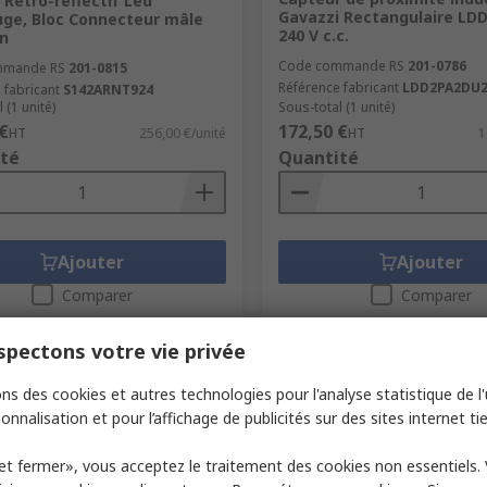
 Rétro-réflectif Led
Gavazzi Rectangulaire LDD
uge, Bloc Connecteur mâle
240 V c.c.
n
Code commande RS
201-0786
mmande RS
201-0815
Référence fabricant
LDD2PA2DU
 fabricant
S142ARNT924
 (1 unité)
Sous-total (1 unité)
€
172,50 €
HT
256,00 €/unité
HT
1
té
Quantité
Ajouter
Ajouter
Comparer
Comparer
pectons votre vie privée
ns des cookies et autres technologies pour l'analyse statistique de l'u
onnalisation et pour l’affichage de publicités sur des sites internet tie
et fermer», vous acceptez le traitement des cookies non essentiels.