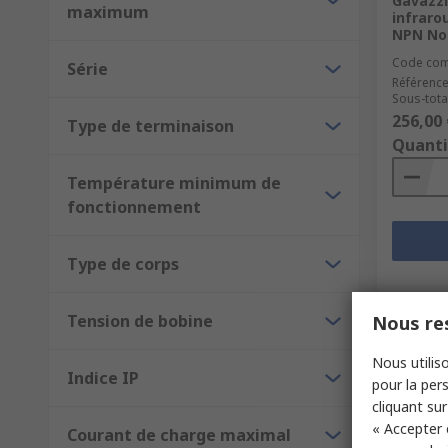
Gavazzi
maximum
infraro
NPN No
Code co
Série
Référence
Sous-total
256,00 
Type de terminaison
Quanti
Température minimum de
fonctionnement
Type de corps
Tension de bobine
Nous res
Nous utiliso
Indice IP
pour la pers
cliquant sur
« Accepter 
Courant de charge maximal