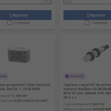
Ajouter
Ajouter
Comparer
Comparer
tock
En stock
ur progressif Carlo Gavazzi,
Capteur capacitif de proxi
32A 264.5V, 1, IP20 RSBS
Gavazzi Barillet CA18CBxx
M12 15 mm 200mA PnP, NPN
mmande RS
350-567
50 V c.c.
 fabricant
RSBS2332A2V23C24HP
Code commande RS
609-727
Référence fabricant
CA18CBF08B