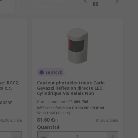
86
défaut
En stock
zzi RGC2,
Capteur photoélectrique Carlo
2V c.c.
Gavazzi Réflexion directe LED,
Cylindrique Vis Relais Non
Code commande RS
609-706
5GGEDF
Référence fabricant
PD86CNP12QPMU
Sous-total (1 unité)
81,60 €
46,00 €/unité
HT
81,60 €/unité
Quantité