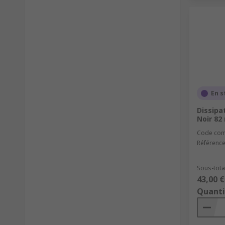
En s
Dissipa
Noir 8
Code co
Référence
Sous-total
43,00 €
Quanti