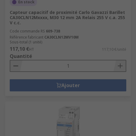
En stock
Capteur capacitif de proximité Carlo Gavazzi Barillet
CA30CLN12Mxxxx, M30 12 mm 2A Relais 255 V c.a. 255
V c.c.
Code commande RS
609-738
Référence fabricant
CA30CLN12MV10M
Sous-total (1 unité)
117,10 €
HT
117,10 €/unité
Quantité
Ajouter