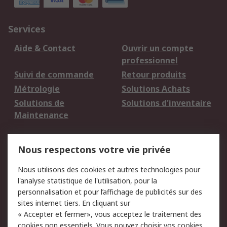
Services
Aide & Contact
Ouvrir un compte
professionnel
Suivi de commande
Retour produits
Métrologie
Solutions Achats
Solutions de
Solutions d'inventaire
Maintenance
Mentions Légales
Nous respectons votre vie privée
Conditions d'utilisation
Politique de cookies
Nous utilisons des cookies et autres technologies pour
du site
l'analyse statistique de l'utilisation, pour la
Politique de protection
Sécurité des E-mails
personnalisation et pour l’affichage de publicités sur des
des données - Mise à
sites internet tiers. En cliquant sur
jour
« Accepter et fermer», vous acceptez le traitement des
Conditions générales
Politique anti-
cookies non essentiels. Vous pouvez choisir vos cookies