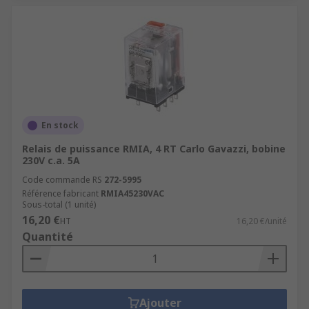
En stock
Relais de puissance RMIA, 4 RT Carlo Gavazzi, bobine
230V c.a. 5A
Code commande RS
272-5995
Référence fabricant
RMIA45230VAC
Sous-total (1 unité)
16,20 €
HT
16,20 €/unité
Quantité
Ajouter