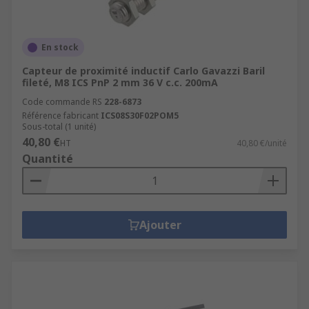
En stock
Capteur de proximité inductif Carlo Gavazzi Baril
fileté, M8 ICS PnP 2 mm 36 V c.c. 200mA
Code commande RS
228-6873
Référence fabricant
ICS08S30F02POM5
Sous-total (1 unité)
40,80 €
HT
40,80 €/unité
Quantité
Ajouter