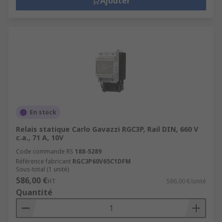
Ajouter
En stock
Relais statique Carlo Gavazzi RGC3P, Rail DIN, 660 V
c.a., 71 A, 10V
Code commande RS
188-5289
Référence fabricant
RGC3P60V65C1DFM
Sous-total (1 unité)
586,00 €
HT
586,00 €/unité
Quantité