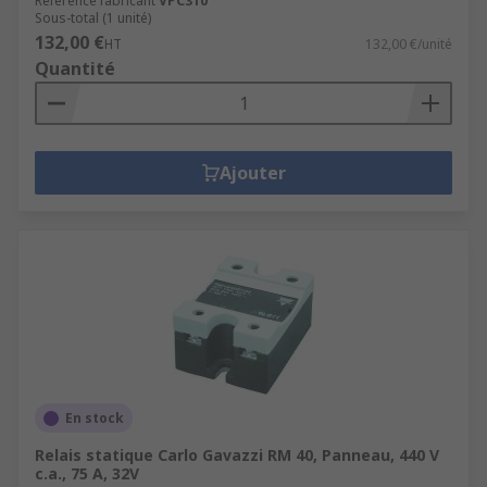
Référence fabricant
VPC310
Sous-total (1 unité)
132,00 €
HT
132,00 €/unité
Quantité
Ajouter
En stock
Relais statique Carlo Gavazzi RM 40, Panneau, 440 V
c.a., 75 A, 32V