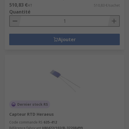
510,83 €
HT
510,83 €/sachet
Quantité
Ajouter
Dernier stock RS
Capteur RTD Heraeus
Code commande RS
635-412
Référence fabricant
HM422/102/B-32208499