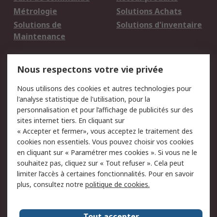
Métrologie
Solutions Achats
Solutions de
Solutions d'inventaire
Maintenance
Mentions Légales
Nous respectons votre vie privée
Conditions d'utilisation
Politique de cookies
Nous utilisons des cookies et autres technologies pour
du site
l'analyse statistique de l'utilisation, pour la
Politique de protection
Sécurité des E-mails
personnalisation et pour l’affichage de publicités sur des
des données - Mise à
sites internet tiers. En cliquant sur
jour
« Accepter et fermer», vous acceptez le traitement des
Conditions générales
Politique anti-
cookies non essentiels. Vous pouvez choisir vos cookies
de vente
corruption
en cliquant sur « Paramétrer mes cookies ». Si vous ne le
souhaitez pas, cliquez sur « Tout refuser ». Cela peut
Campagnes marketing
limiter l’accès à certaines fonctionnalités. Pour en savoir
plus, consultez notre
politique de cookies.
A propos de RS
A propos de RS France
Evénements
Tout accepter