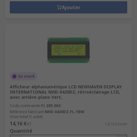
Ajouter
En stock
Afficheur alphanumérique LCD NEWHAVEN DISPLAY
INTERNATIONAL NHD-0420DZ, rétroéclairage LCD,
avec arrière-plans Vert,
Code commande RS
205-063
Référence fabricant
NHD-0420DZ-FL-YBW
Sous-total (1 unité)
14,16 €
HT
14,16 €/unité
Quantité