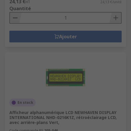
24,13 €
HT
24,13 €/unité
Quantité
Ajouter
En stock
Afficheur alphanumérique LCD NEWHAVEN DISPLAY
INTERNATIONAL NHD-0216K1Z, rétroéclairage LCD,
avec arrière-plans Vert,
Code commande RS
205-046