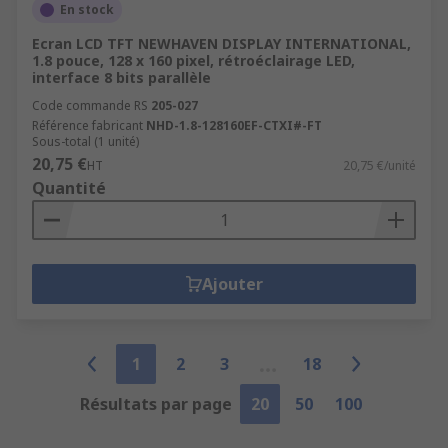
En stock
Ecran LCD TFT NEWHAVEN DISPLAY INTERNATIONAL,
1.8 pouce, 128 x 160 pixel, rétroéclairage LED,
interface 8 bits parallèle
Code commande RS
205-027
Référence fabricant
NHD-1.8-128160EF-CTXI#-FT
Sous-total (1 unité)
20,75 €
HT
20,75 €/unité
Quantité
Ajouter
1
2
3
18
Résultats par page
20
50
100