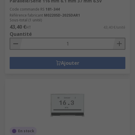
Parallèle/Série 116 mm 6.1 mm 37 mm 6.5V
Code commande RS
181-344
Référence fabricant
M0220SD-202SDAR1
Sous-total (1 unité)
43,40 €
HT
43,40 €/unité
Quantité
Ajouter
En stock