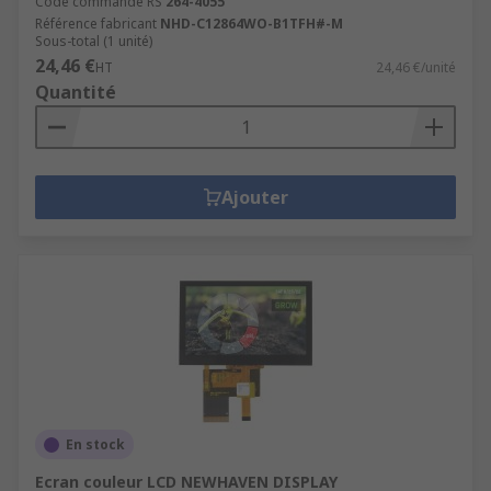
Code commande RS
264-4055
Référence fabricant
NHD-C12864WO-B1TFH#-M
Sous-total (1 unité)
24,46 €
HT
24,46 €/unité
Quantité
Ajouter
En stock
Ecran couleur LCD NEWHAVEN DISPLAY