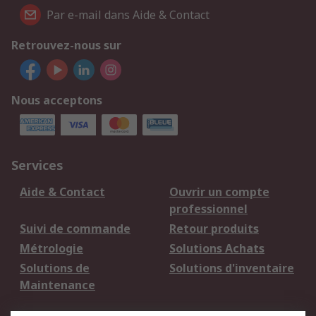
Par e-mail dans Aide & Contact
Retrouvez-nous sur
Nous acceptons
Services
Aide & Contact
Ouvrir un compte
professionnel
Suivi de commande
Retour produits
Métrologie
Solutions Achats
Solutions de
Solutions d'inventaire
Maintenance