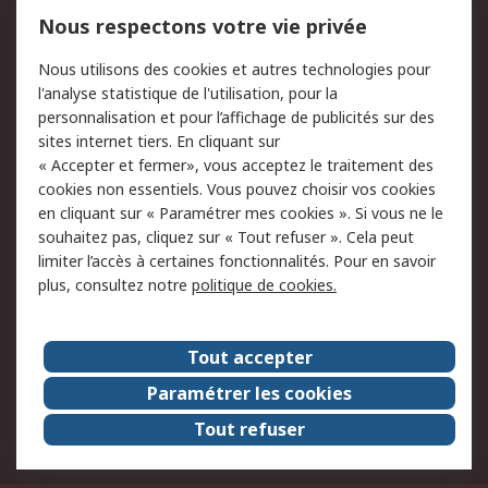
Mentions Légales
Nous respectons votre vie privée
Conditions d'utilisation
Politique de cookies
Nous utilisons des cookies et autres technologies pour
du site
l'analyse statistique de l'utilisation, pour la
Politique de protection
Sécurité des E-mails
personnalisation et pour l’affichage de publicités sur des
des données - Mise à
sites internet tiers. En cliquant sur
jour
« Accepter et fermer», vous acceptez le traitement des
Conditions générales
Politique anti-
cookies non essentiels. Vous pouvez choisir vos cookies
de vente
corruption
en cliquant sur « Paramétrer mes cookies ». Si vous ne le
souhaitez pas, cliquez sur « Tout refuser ». Cela peut
Campagnes marketing
limiter l’accès à certaines fonctionnalités. Pour en savoir
plus, consultez notre
politique de cookies.
A propos de RS
A propos de RS France
Evénements
Tout accepter
Le groupe RS Group Plc
Presse
Paramétrer les cookies
RS dans le monde
Démarche RSE
Tout refuser
Nous rejoindre
RS Particuliers