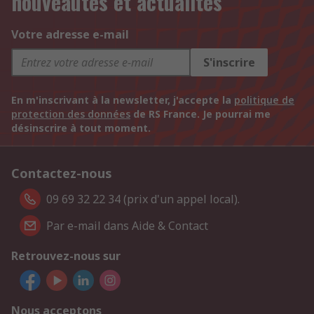
nouveautés et actualités
Votre adresse e-mail
S'inscrire
En m'inscrivant à la newsletter, j'accepte la
politique de
protection des données
de RS France. Je pourrai me
désinscrire à tout moment.
Contactez-nous
09 69 32 22 34 (prix d'un appel local).
Par e-mail dans Aide & Contact
Retrouvez-nous sur
Nous acceptons