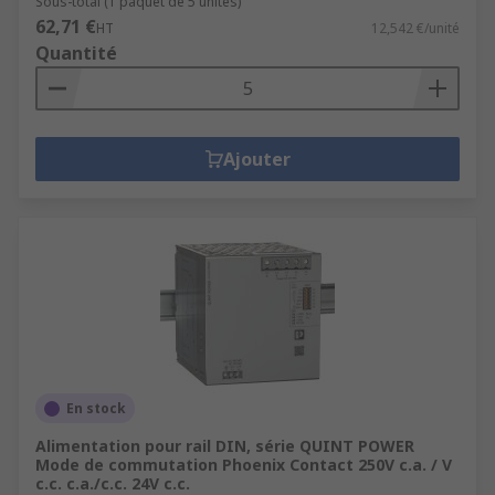
Sous-total (1 paquet de 5 unités)
62,71 €
HT
12,542 €/unité
Quantité
Ajouter
En stock
Alimentation pour rail DIN, série QUINT POWER
Mode de commutation Phoenix Contact 250V c.a. / V
c.c. c.a./c.c. 24V c.c.