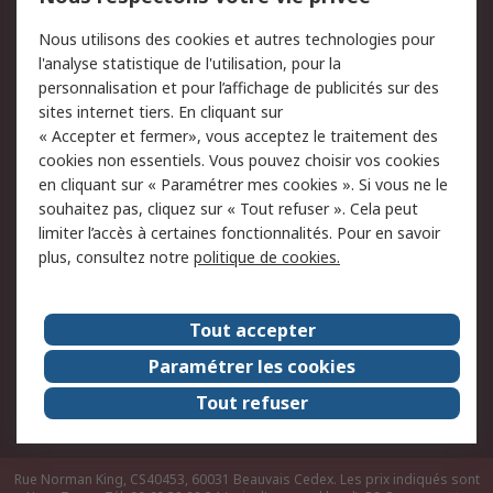
Conditions d'utilisation
Politique de cookies
Nous utilisons des cookies et autres technologies pour
du site
l'analyse statistique de l'utilisation, pour la
Politique de protection
Sécurité des E-mails
personnalisation et pour l’affichage de publicités sur des
des données - Mise à
sites internet tiers. En cliquant sur
jour
« Accepter et fermer», vous acceptez le traitement des
Conditions générales
Politique anti-
cookies non essentiels. Vous pouvez choisir vos cookies
de vente
corruption
en cliquant sur « Paramétrer mes cookies ». Si vous ne le
souhaitez pas, cliquez sur « Tout refuser ». Cela peut
Campagnes marketing
limiter l’accès à certaines fonctionnalités. Pour en savoir
plus, consultez notre
politique de cookies.
A propos de RS
A propos de RS France
Evénements
Tout accepter
Le groupe RS Group Plc
Presse
Paramétrer les cookies
RS dans le monde
Démarche RSE
Tout refuser
Nous rejoindre
RS Particuliers
Rue Norman King, CS40453, 60031 Beauvais Cedex. Les prix indiqués sont