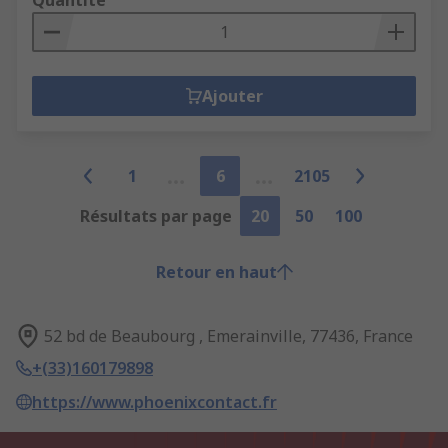
Quantité
Ajouter
1
6
2105
Résultats par page
20
50
100
Retour en haut
52 bd de Beaubourg , Emerainville, 77436, France
+(33)160179898
https://www.phoenixcontact.fr