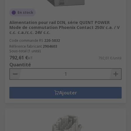
En stock
Alimentation pour rail DIN, série QUINT POWER
Mode de commutation Phoenix Contact 250V c.a. / V
c.c. c.a./c.c. 24V c.c.
Code commande RS
220-5832
Référence fabricant
2904603
Sous-total (1 unité)
792,61 €
HT
792,61 €/unité
Quantité
Ajouter