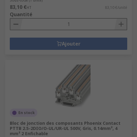
Sous-total (1 unité)
83,10 €
HT
83,10 €/unité
Quantité
Ajouter
En stock
Bloc de jonction des composants Phoenix Contact
PTTB 2.5-2DIO/O-UL/UR-UL 500V, Gris, 0.14mm², 4
mm² 2 Enfichable