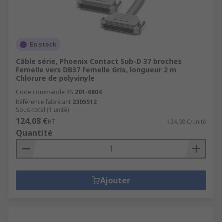
En stock
Câble série, Phoenix Contact Sub-D 37 broches
Femelle vers DB37 Femelle Gris, longueur 2 m
Chlorure de polyvinyle
Code commande RS
201-6804
Référence fabricant
2305512
Sous-total (1 unité)
124,08 €
HT
124,08 €/unité
Quantité
Ajouter