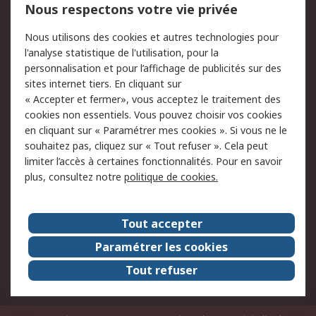
Nous respectons votre vie privée
Conditions d'utilisation
Politique de cookies
Nous utilisons des cookies et autres technologies pour
du site
l'analyse statistique de l'utilisation, pour la
Politique de protection
Sécurité des E-mails
personnalisation et pour l’affichage de publicités sur des
des données - Mise à
sites internet tiers. En cliquant sur
jour
« Accepter et fermer», vous acceptez le traitement des
Conditions générales
Politique anti-
cookies non essentiels. Vous pouvez choisir vos cookies
de vente
corruption
en cliquant sur « Paramétrer mes cookies ». Si vous ne le
souhaitez pas, cliquez sur « Tout refuser ». Cela peut
Campagnes marketing
limiter l’accès à certaines fonctionnalités. Pour en savoir
plus, consultez notre
politique de cookies.
A propos de RS
A propos de RS France
Evénements
Tout accepter
Le groupe RS Group Plc
Presse
Paramétrer les cookies
RS dans le monde
Démarche RSE
Tout refuser
Nous rejoindre
RS Particuliers