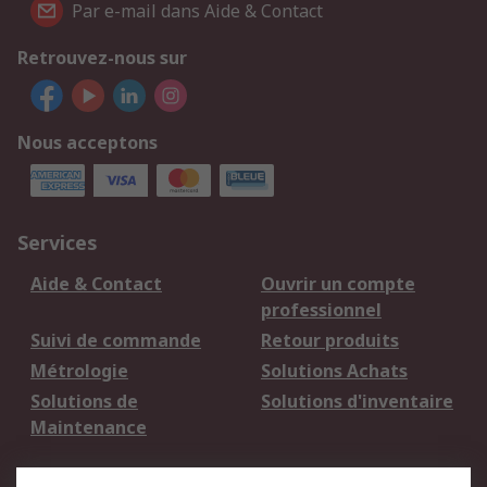
Par e-mail dans Aide & Contact
Retrouvez-nous sur
Nous acceptons
Services
Aide & Contact
Ouvrir un compte
professionnel
Suivi de commande
Retour produits
Métrologie
Solutions Achats
Solutions de
Solutions d'inventaire
Maintenance
Mentions Légales