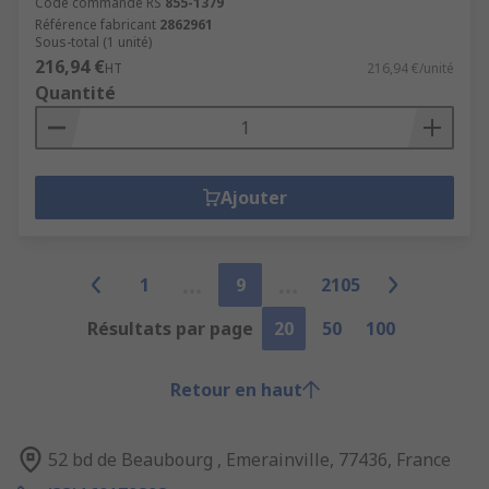
Code commande RS
855-1379
Référence fabricant
2862961
Sous-total (1 unité)
216,94 €
HT
216,94 €/unité
Quantité
Ajouter
1
9
2105
Résultats par page
20
50
100
Retour en haut
52 bd de Beaubourg , Emerainville, 77436, France