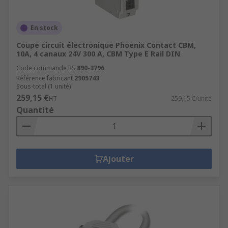
En stock
Coupe circuit électronique Phoenix Contact CBM,
10A, 4 canaux 24V 300 A, CBM Type E Rail DIN
Code commande RS
890-3796
Référence fabricant
2905743
Sous-total (1 unité)
259,15 €
HT
259,15 €/unité
Quantité
Ajouter