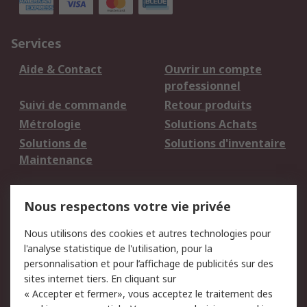
Services
Aide & Contact
Ouvrir un compte
professionnel
Suivi de commande
Retour produits
Métrologie
Solutions Achats
Solutions de
Solutions d'inventaire
Maintenance
Mentions Légales
Nous respectons votre vie privée
Conditions d'utilisation
Politique de cookies
Nous utilisons des cookies et autres technologies pour
du site
l'analyse statistique de l'utilisation, pour la
Politique de protection
Sécurité des E-mails
personnalisation et pour l’affichage de publicités sur des
des données - Mise à
sites internet tiers. En cliquant sur
jour
« Accepter et fermer», vous acceptez le traitement des