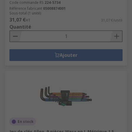
Code commande RS
224-5734
Référence fabricant
05008874001
Sous-total (1 unité)
31,07 €
HT
31,07 €/unité
Quantité
Ajouter
En stock
Jeu de clés Allen, 9 pièces Wera en L Métrique 1.5 →