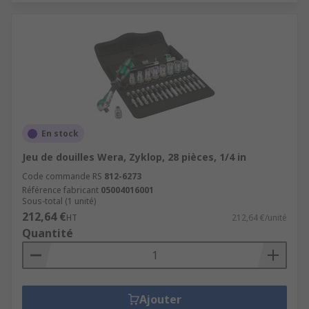
En stock
Jeu de douilles Wera, Zyklop, 28 pièces, 1/4 in
Code commande RS
812-6273
Référence fabricant
05004016001
Sous-total (1 unité)
212,64 €
HT
212,64 €/unité
Quantité
Ajouter