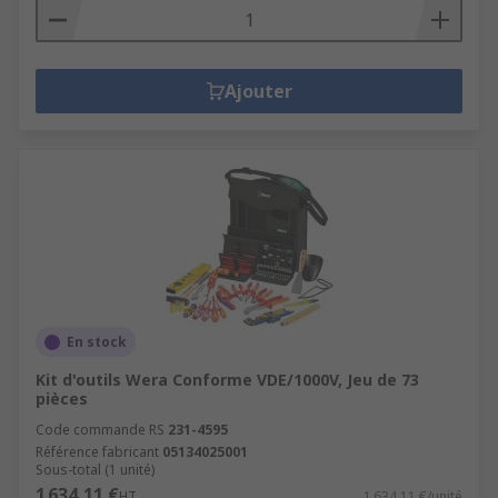
Ajouter
En stock
Kit d'outils Wera Conforme VDE/1000V, Jeu de 73
pièces
Code commande RS
231-4595
Référence fabricant
05134025001
Sous-total (1 unité)
1 634,11 €
HT
1 634,11 €/unité