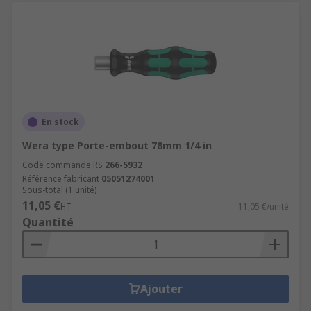
En stock
Wera type Porte-embout 78mm 1/4 in
Code commande RS
266-5932
Référence fabricant
05051274001
Sous-total (1 unité)
11,05 €
HT
11,05 €/unité
Quantité
Ajouter