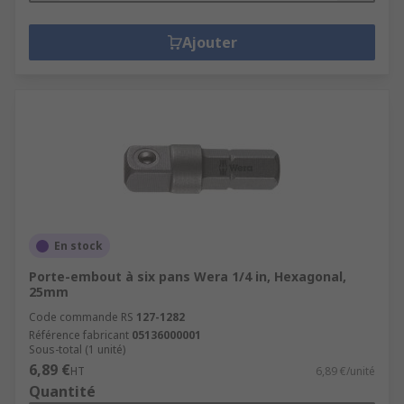
Ajouter
En stock
Porte-embout à six pans Wera 1/4 in, Hexagonal,
25mm
Code commande RS
127-1282
Référence fabricant
05136000001
Sous-total (1 unité)
6,89 €
HT
6,89 €/unité
Quantité