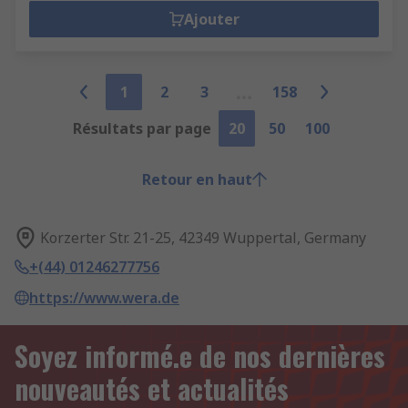
Ajouter
1
2
3
158
Résultats par page
20
50
100
Retour en haut
Korzerter Str. 21-25, 42349 Wuppertal, Germany
+(44) 01246277756
https://www.wera.de
Soyez informé.e de nos dernières
nouveautés et actualités