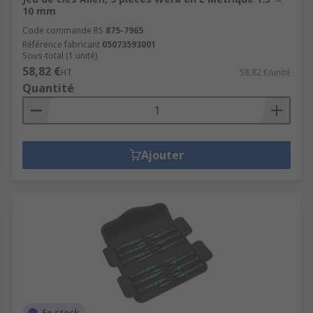
10 mm
Code commande RS
875-7965
Référence fabricant
05073593001
Sous-total (1 unité)
58,82 €
HT
58,82 €/unité
Quantité
Ajouter
En stock