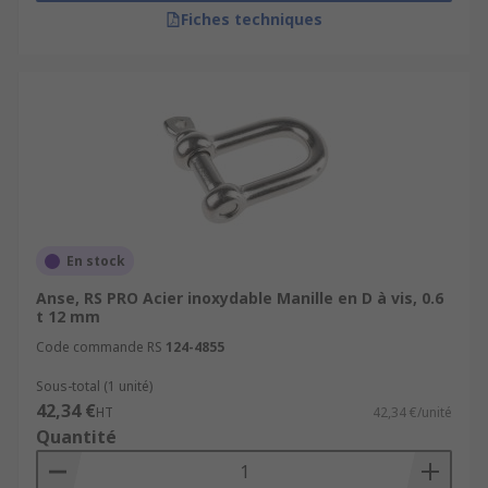
Fiches techniques
En stock
Anse, RS PRO Acier inoxydable Manille en D à vis, 0.6
t 12 mm
Code commande RS
124-4855
Sous-total (1 unité)
42,34 €
HT
42,34 €/unité
Quantité