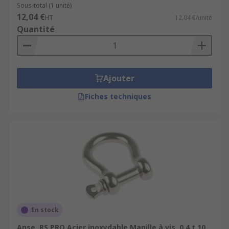
Sous-total (1 unité)
12,04 €
HT
12,04 €/unité
Quantité
Ajouter
Fiches techniques
En stock
Anse, RS PRO Acier inoxydable Manille à vis, 0.4 t 10