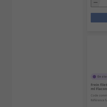
En st
Frein file
ml Flacon
Code comm
Référence f