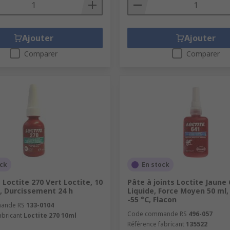
Ajouter
Ajouter
Comparer
Comparer
ock
En stock
t Loctite 270 Vert Loctite, 10
Pâte à joints Loctite Jaune
, Durcissement 24 h
Liquide, Force Moyen 50 ml, 
-55 °C, Flacon
ande RS
133-0104
Code commande RS
496-057
abricant
Loctite 270 10ml
Référence fabricant
135522