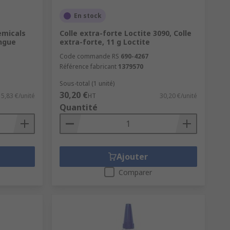
En stock
emicals
Colle extra-forte Loctite 3090, Colle
ingue
extra-forte, 11 g Loctite
Code commande RS
690-4267
Référence fabricant
1379570
Sous-total (1 unité)
30,20 €
15,83 €/unité
HT
30,20 €/unité
ar exemple, permettent de répartir la
Quantité
dulent le niveau d'adhérence.
sique, est au cœur de l'action de
es activateurs accélèrent le durcissement
Ajouter
ilisés pour diminuer la force
Comparer
 freins filet permettent d'éviter le