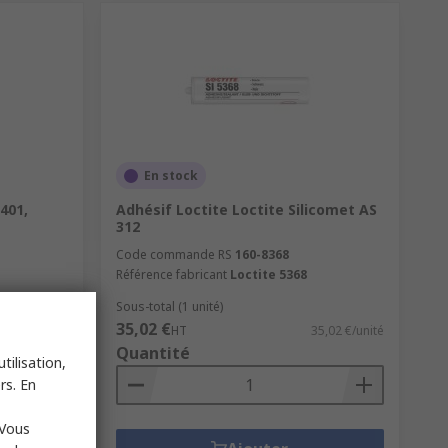
En stock
401,
Adhésif Loctite Loctite Silicomet AS
312
Code commande RS
160-8368
Référence fabricant
Loctite 5368
Sous-total (1 unité)
35,02 €
27,76 €/unité
HT
35,02 €/unité
Quantité
tilisation,
rs. En
 Vous