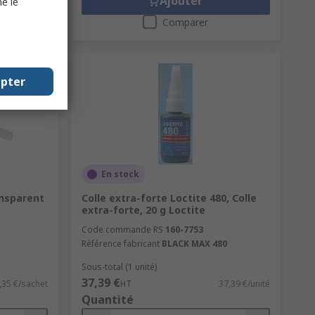
Ajouter
e le
Comparer
epter
En stock
ansparent
Colle extra-forte Loctite 480, Colle
extra-forte, 20 g Loctite
Code commande RS
160-7753
Référence fabricant
BLACK MAX 480
Sous-total (1 unité)
37,39 €
,35 €/sachet
HT
37,39 €/unité
Quantité