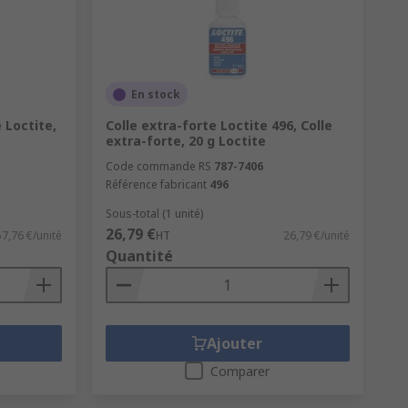
que, le métal et le carton.
En stock
 Loctite,
Colle extra-forte Loctite 496, Colle
extra-forte, 20 g Loctite
Code commande RS
787-7406
Référence fabricant
496
Sous-total (1 unité)
26,79 €
57,76 €/unité
HT
26,79 €/unité
Quantité
Ajouter
Comparer