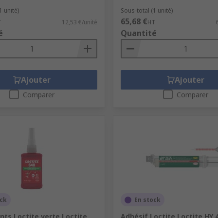
1 unité)
Sous-total (1 unité)
65,68 €
T
12,53 €/unité
HT
é
Quantité
Ajouter
Ajouter
Comparer
Comparer
ock
En stock
ints Loctite verte Loctite
Adhésif Loctite Loctite HY 