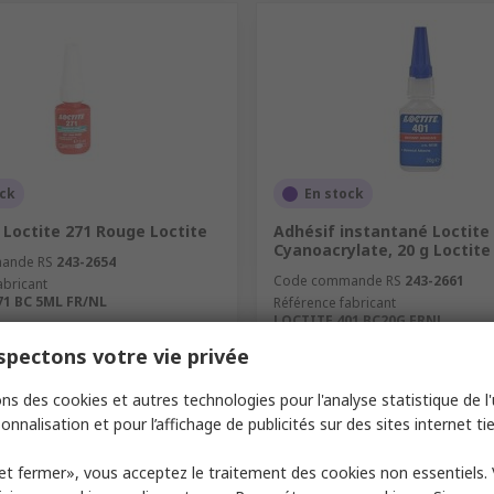
ock
En stock
 Loctite 271 Rouge Loctite
Adhésif instantané Loctite 
Cyanoacrylate, 20 g Loctite
ande RS
243-2654
Code commande RS
243-2661
abricant
71 BC 5ML FR/NL
Référence fabricant
LOCTITE 401 BC20G FRNL
1 unité)
Sous-total (1 unité)
pectons votre vie privée
27,76 €
9,29 €/unité
HT
é
Quantité
ns des cookies et autres technologies pour l'analyse statistique de l'u
onnalisation et pour l’affichage de publicités sur des sites internet tie
et fermer», vous acceptez le traitement des cookies non essentiels.