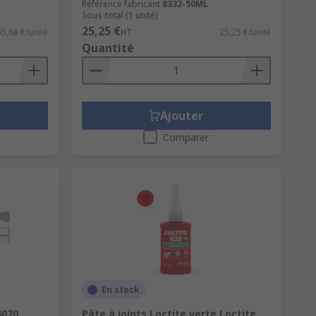
Référence fabricant
8332-50ML
Sous-total (1 unité)
25,25 €
65,68 €/unité
HT
25,25 €/unité
Quantité
Ajouter
Comparer
En stock
4070
Pâte à joints Loctite verte Loctite