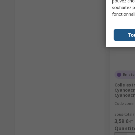
pouvez choi
souhaitez pa
fonctionnal
To
En st
Colle ext
Cyanoacr
Cyanoacry
Code comm
Sous-total (
3,59 €
HT
Quantit