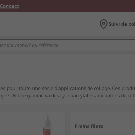
 Contact
Suivi de co
pour toute une série d'applications de collage. Ces produi
bjets. Notre gamme va des cyanoacrylates aux bâtons de co
s fabricants réputés tels que Loctite et Araldite, ainsi que 
Freins filets
es adhésifs, leurs applications peuvent varier. Certains d'en