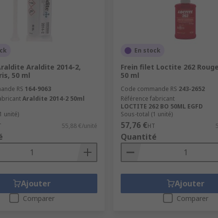
re du matériau du support : le bois, le plastique, la cérami
ock
En stock
raldite Araldite 2014-2,
Frein filet Loctite 262 Rouge
ris, 50 ml
50 ml
ande RS
164-9063
Code commande RS
243-2652
abricant
Araldite 2014-2 50ml
Référence fabricant
LOCTITE 262 BO 50ML EGFD
1 unité)
Sous-total (1 unité)
57,76 €
T
55,88 €/unité
HT
é
Quantité
Ajouter
Ajouter
Comparer
Comparer