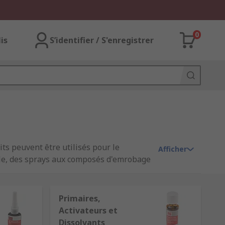
0
lis
S’identifier / S'enregistrer
ts peuvent être utilisés pour le
Afficher
lle, des sprays aux composés d'emrobage
notre propre RS PRO..
Primaires,
Activateurs et
tre elles peuvent être utilisées pour la
Dissolvants