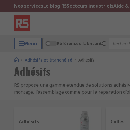
Nos services
Le blog RS
Secteurs industriels
Aide &
Menu
Références fabricant
/
Adhésifs et étanchéité
/
Adhésifs
Adhésifs
RS propose une gamme étendue de solutions adhésives 
montage, l'assemblage comme pour la réparation d'o
et tout ce qui se trouve entre les deux, fournis par de
Comment bien choisir sa colle ou adhésif ?
Adhésifs
Colles
En fonction des propriétés spécifiques des colles et d