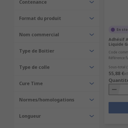
Contenance
Le choix du produit chimique adhésif peut aussi dépend
Format du produit
En st
Nom commercial
Adhésif A
Liquide G
Type de Boitier
Code comm
Référence f
Type de colle
Sous-total (
55,88 €
H
Quantit
Cure Time
Normes/homologations
Longueur