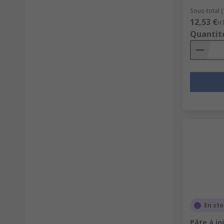
Sous-total (
12,53 €
H
Quantit
En st
Pâte à jo