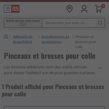
0
Références fabricant
/
Adhésifs et
/
Distributeurs et
/
Pinceaux et
étanchéité
accessoires
brosses pour
colle
Pinceaux et brosses pour colle
Les brosses adhésives sont des outils utilisés
pour étaler l'adhésif sur de plus grandes surfaces
dans les cas où une application de précision n'est
pas nécessaire. Les brosses sont dotées de poils
1 Produit affiché pour Pinceaux et brosses
denses pour optimiser la mise à jour du
pour colle
composant adhésif à chaque trempage.
Les brosses adhésives sont équipées d'une