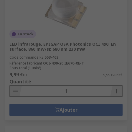
En stock
LED infrarouge, EPIGAP OSA Photonics OCI 490, En
surface, 860 mW/sr, 680 nm 230 mW
Code commande RS
553-463
Référence fabricant
OCI-490-20 IE670-XE-T
Sous-total (1 unité)
9,99 €
HT
9,99 €/unité
Quantité
Ajouter