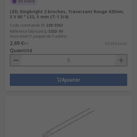
En stock
Ces
accessoires LED
permettent d’orienter et
LED, Kingbright 2 broches, Traversant Rouge 625nm,
d’amplifier la
5 V 60 ° L53, 5 mm (T-1 3/4)
lumière pour LED
, facilitant
l’installation sur
circuit imprimé
ou
panneau
.
Code commande RS
228-5562
Référence fabricant
L-53ID-5V
Pourquoi choisir RS ?
Sous-total (1 paquet de 5 unités)
2,69 €
HT
0,538 €/unité
Quantité
Livraison
rapide (24-48h)
et
gratuite dès
50 €
Expertise technique
RS reconnue
Ajouter
Service client personnalisé
et réactif
Explorez aussi nos catégories :
Rubans LED
,
Tubes Led
,
Tubes fluorescents et néons
et
Ballasts d'éclairage
.