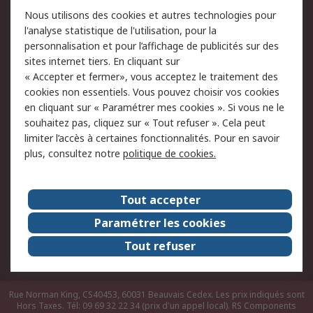
Conditions d'utilisation
Politique de cookies
Nous utilisons des cookies et autres technologies pour
du site
l'analyse statistique de l'utilisation, pour la
Politique de protection
Sécurité des E-mails
personnalisation et pour l’affichage de publicités sur des
des données - Mise à
sites internet tiers. En cliquant sur
jour
« Accepter et fermer», vous acceptez le traitement des
Conditions générales
Politique anti-
cookies non essentiels. Vous pouvez choisir vos cookies
de vente
corruption
en cliquant sur « Paramétrer mes cookies ». Si vous ne le
souhaitez pas, cliquez sur « Tout refuser ». Cela peut
Campagnes marketing
limiter l’accès à certaines fonctionnalités. Pour en savoir
plus, consultez notre
politique de cookies.
A propos de RS
A propos de RS France
Evénements
Tout accepter
Le groupe RS Group Plc
Presse
Paramétrer les cookies
RS dans le monde
Démarche RSE
Tout refuser
Nous rejoindre
RS Particuliers
Rue Norman King, CS40453, 60031 Beauvais Cedex. Les prix indiqués sont
Hors Taxes. Tél: 09 69 32 22 34 (prix d'un appel local).
RS Components