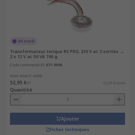
En stock
Transformateur torique RS PRO, 230 V ac 2 sorties →
2 x 12 V ac 50 VA 740 g
Code commande RS
671-9090
Sous-total (1 unité)
52,95 €
HT
52,95 €/unité
Quantité
Ajouter
Fiches techniques