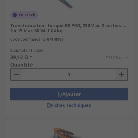
d'interférence électromagnétique (IEM) que
les transformateurs standard.
En stock
Ils offrent un faible champ vagabond.
Transformateur torique RS PRO, 230 V ac 2 sorties →
2 x 15 V ac 80 VA 1.04 kg
Ils sont plus silencieux que les
transformateurs standard et créent moins
Code commande RS
671-8987
de bourdonnement.
Sous-total (1 unité)
Ils présentent un excellent rapport
39,12 €
HT
39,12 €/unité
qualité/prix. Les noyaux toriques
Quantité
consomment moins d'énergie pour
maintenir un champ magnétique, et donc
utilisent moins d'électricité.
Ajouter
Fiches techniques