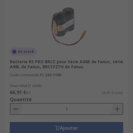
batteries, des câbles, des connecteurs et des
adaptateurs. Une batterie de secours est utilisée
par certains pour protéger la mémoire et les
données précieuses en cas de coupure de
courant.
En stock
Batterie RS PRO BRCC pour Série A06B de Fanuc, série
A98L de Fanuc, BRCCF2TH de Fanuc
Code commande RS
232-1100
Sous-total (1 unité)
66,91 €
HT
66,91 €/unité
Quantité
Ajouter