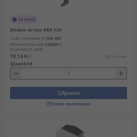
En stock
Module de bus B&R X20
Code commande RS
566-445
Référence fabricant
X20BM11
Sous-total (1 unité)
18,14 €
HT
18,14 €/unité
Quantité
Ajouter
Fiches techniques