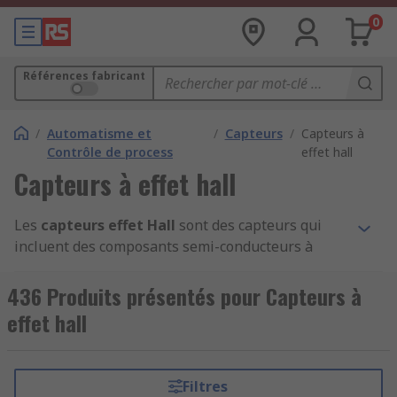
0
Références fabricant
/
Automatisme et
/
Capteurs
/
Capteurs à
Contrôle de process
effet hall
Capteurs à effet hall
Les
capteurs effet Hall
sont des capteurs qui
incluent des composants semi-conducteurs à
circuit intégré. Ces capteurs magnétiques
fonctionnent avec un courant d'alimentation et
436 Produits présentés pour Capteurs à
un courant de sortie. La gamme RS de capteurs à
effet hall
effet Hall inclut des capteurs unipolaires et
bipolaires de plages et de types de signal de
sortie variables. Nous proposons ces types de
Filtres
capteurs conçus par des marques de confiance