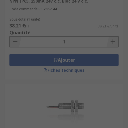
NPN IP65, 250mA 24V c.c. Bloc 24 V c.c.
Code commande RS
285-144
Sous-total (1 unité)
38,21 €
HT
38,21 €/unité
Quantité
Ajouter
Fiches techniques