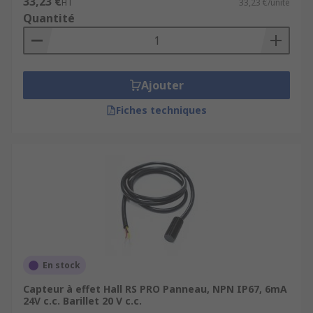
33,23 €
HT
33,23 €/unité
commutateurs à effet Hall dans les industries
Quantité
exigeantes.
Ajouter
Fiches techniques
En stock
Capteur à effet Hall RS PRO Panneau, NPN IP67, 6mA
24V c.c. Barillet 20 V c.c.