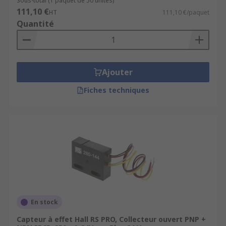
Sous-total (1 paquet de 50 unités)
111,10 €
HT
111,10 €/paquet
Quantité
Ajouter
Fiches techniques
En stock
Capteur à effet Hall RS PRO, Collecteur ouvert PNP +