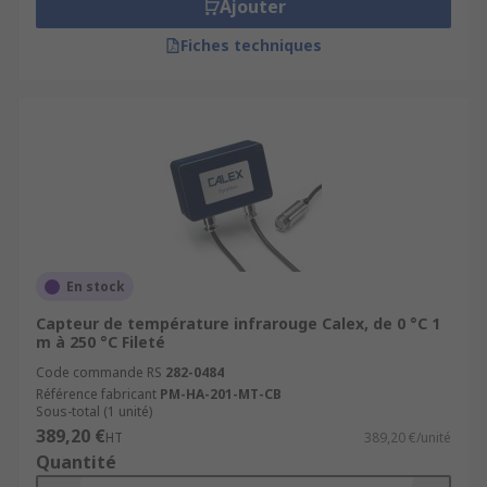
marques reconnues dans le domaine de la
Ajouter
mesure infrarouge :
Fiches techniques
Calex
: réputée pour ses capteurs
infrarouges sans contact robustes, adaptés
aux environnements industriels sévères.
Optris
: spécialiste des pyromètres
infrarouges à haute précision, avec une
large plage de mesure.
Banner
: solutions innovantes avec options
numériques et analogiques, idéales pour
En stock
une utilisation flexible.
Capteur de température infrarouge Calex, de 0 °C 1
m à 250 °C Fileté
Chaque produit est accompagné de fiches
Code commande RS
282-0484
techniques détaillées pour vous aider à choisir le
Référence fabricant
PM-HA-201-MT-CB
capteur le plus adapté à votre application.
Sous-total (1 unité)
389,20 €
HT
389,20 €/unité
Pourquoi commander vos capteurs
Quantité