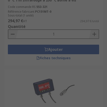
0 °C 1 m Infrarouge à 250 °C Borne à vis
Code commande RS
553-321
Référence fabricant
PC151MT-0
Sous-total (1 unité)
294,97 €
HT
294,97 €/unité
Quantité
Ajouter
Fiches techniques