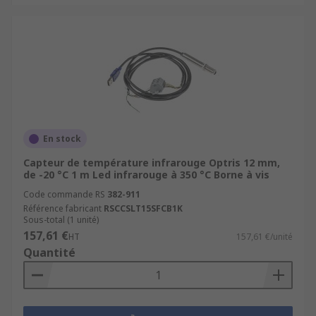
Capteur thermique infrarouge pour le
contrôle de processus dans l’automatisation.
Modules compacts et légers pour intégrer
un capteur facilement dans un dispositif
existant.
Que ce soit pour mesurer sans contact la
température d’une pièce mécanique, effectuer
En stock
des mesures sur une ligne de production ou
Capteur de température infrarouge Optris 12 mm,
surveiller la température d’un objet thermique,
de -20 °C 1 m Led infrarouge à 350 °C Borne à vis
chaque type de capteur est conçu pour offrir une
Code commande RS
382-911
précision optimale.
Référence fabricant
RSCCSLT15SFCB1K
Sous-total (1 unité)
Marques de référence et modèles
157,61 €
HT
157,61 €/unité
Quantité
disponibles
RS met à votre disposition des produits des