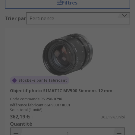
Filtres
pour vos caméras
Trier par
Pertinence
Ils sont un élément clé des systèmes de vision
industrielle, ils jouent un rôle essentiel dans la
capture d’images précises, indispensables pour
des applications comme l’inspection, la mesure
ou la reconnaissance visuelle.
Qu’est-ce qu’un objectif pour
caméra ?
Stocké-e par le fabricant
Objectif photo SIMATIC MV500 Siemens 12 mm
Un objectif, dans le contexte de la vision
Code commande RS
256-0796
industrielle, est une lentille ou un ensemble de
Référence fabricant
6GF90011BL01
lentilles qui focalise la lumière sur le capteur de
Sous-total (1 unité)
la caméra, il permet de capturer des images
362,19 €
HT
362,19 €/unité
nettes et détaillées, essentielles pour des
Quantité
analyses précises.