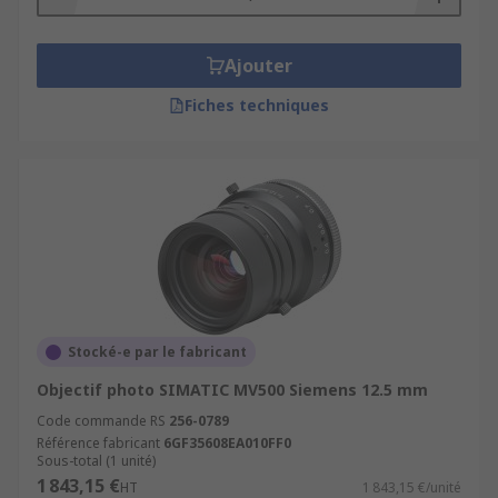
Les Composants Clés d’un Objectif
Ajouter
Industriel
Fiches techniques
Il se compose généralement de :
Lentilles optiques
: Pour focaliser la
lumière.
Diaphragme
: Pour contrôler la quantité de
lumière entrante.
Monture
: Pour fixer l’objectif à la caméra.
Les différents types
Stocké-e par le fabricant
d’optiques
Objectif photo SIMATIC MV500 Siemens 12.5 mm
Code commande RS
256-0789
Référence fabricant
6GF35608EA010FF0
Il existe plusieurs types d'optiques, chacun
Sous-total (1 unité)
adapté à des applications spécifiques :
1 843,15 €
HT
1 843,15 €/unité