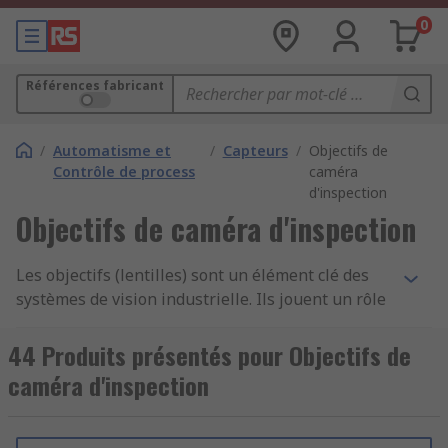
0
Références fabricant
/
Automatisme et
/
Capteurs
/
Objectifs de
Contrôle de process
caméra
d'inspection
Objectifs de caméra d'inspection
Les objectifs (lentilles) sont un élément clé des
systèmes de vision industrielle. Ils jouent un rôle
essentiel dans la capture d’images précises et de
haute qualité, indispensables pour des
44 Produits présentés pour Objectifs de
applications comme l’inspection, la mesure ou la
caméra d'inspection
reconnaissance visuelle.
Choisir les bonnes lentilles