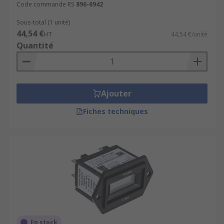
Code commande RS
896-6942
Sous-total (1 unité)
44,54 €
HT
44,54 €/unité
Quantité
Ajouter
Fiches techniques
En stock