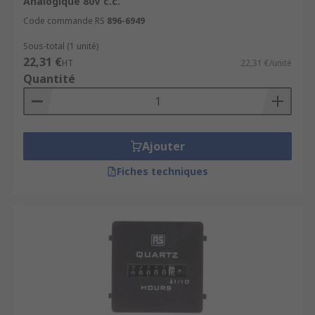
Analogique 80V c.c.
Code commande RS
896-6949
Sous-total (1 unité)
22,31 €
HT
22,31 €/unité
Quantité
Ajouter
Fiches techniques