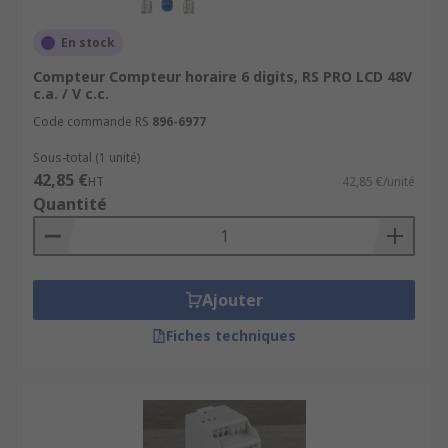
pour un
suivi des consommations
électriques en temps réel
.
En stock
Pourquoi choisir RS pour vos
Compteur Compteur horaire 6 digits, RS PRO LCD 48V
c.a. / V c.c.
compteurs ?
Code commande RS
896-6977
Sous-total (1 unité)
Livraison rapide (24-48h)
et
gratuite dès
42,85 €
HT
42,85 €/unité
50 €
Quantité
L’expertise RS
au service des
professionnels de l’industrie
Service client personnalisé
pour vous
Ajouter
accompagner dans votre choix et votre
installation
Fiches techniques
Optimisez le suivi de votre
consommation d’énergie