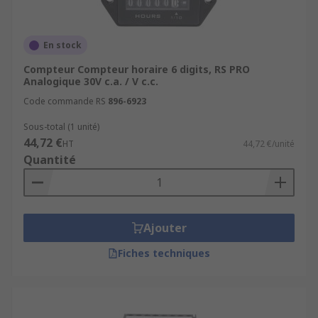
En stock
Compteur Compteur horaire 6 digits, RS PRO
Analogique 30V c.a. / V c.c.
Code commande RS
896-6923
Sous-total (1 unité)
44,72 €
HT
44,72 €/unité
Quantité
Ajouter
Fiches techniques