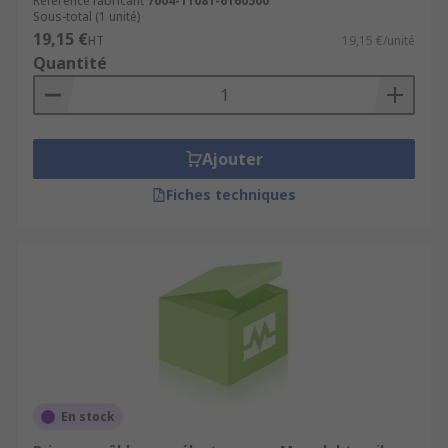
Référence fabricant
7004-11081-6160500
Sous-total (1 unité)
19,15 €
HT
19,15 €/unité
Quantité
Ajouter
Fiches techniques
En stock