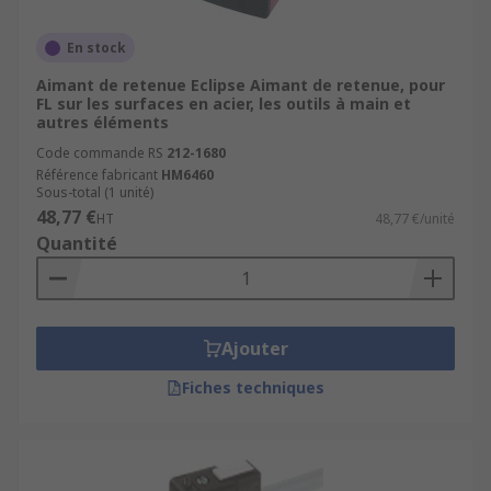
bénéficiez de conseils adaptés, que vous soyez
intégrateur, automaticien ou responsable
En stock
maintenance.
Aimant de retenue Eclipse Aimant de retenue, pour
FL sur les surfaces en acier, les outils à main et
autres éléments
Code commande RS
212-1680
Référence fabricant
HM6460
Sous-total (1 unité)
48,77 €
HT
48,77 €/unité
Quantité
Ajouter
Fiches techniques