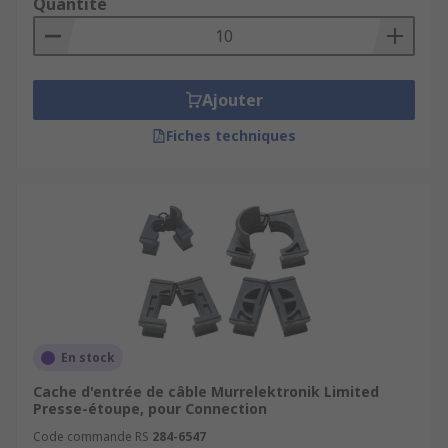
Quantité
électromagnétique) capable de retenir un objet
métallique en position. Lorsqu’il s’agit d’un
solénoïde de maintien, la force est activée ou
interrompue par un courant électrique, ce qui
Ajouter
permet de contrôler mécaniquement des portes,
Fiches techniques
trappes, ou systèmes de sécurité.
Les accessoires proposés servent à adapter ces
dispositifs aux différentes applications :
Supports de montage
robustes pour
fixation sur structure métallique ou tableau.
Dispositifs de déverrouillage manuel
en
cas de coupure d’alimentation.
En stock
Plaques d’ancrage
optimisées pour un
alignement parfait de l’aimant.
Cache d'entrée de câble Murrelektronik Limited
Presse-étoupe, pour Connection
Presse-étoupes
pour sécuriser le passage
Code commande RS
284-6547
de câbles électriques tout en garantissant