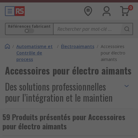
0
Références fabricant
/
Automatisme et
/
Électroaimants
/
Accessoires
Contrôle de
pour électro
process
aimants
Accessoires pour électro aimants
Des solutions professionnelles
pour l’intégration et le maintien
magnétique
59 Produits présentés pour Accessoires
pour électro aimants
Les
accessoires pour électro-aimants
sont
essentiels pour tirer le meilleur parti de vos