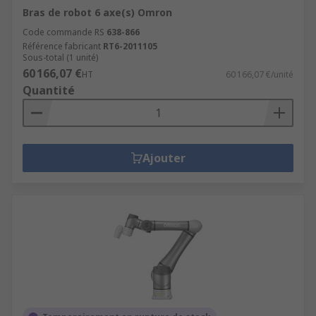
Bras de robot 6 axe(s) Omron
Code commande RS
638-866
Référence fabricant
RT6-2011105
Sous-total (1 unité)
60 166,07 €
HT
60 166,07 €/unité
Quantité
Ajouter