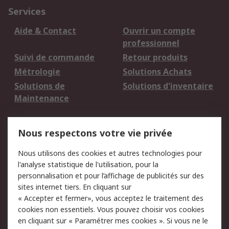
Services
Aide & Contact
Ouvrir un compte
professionnel
Suivi de commande
Retour produits
Métrologie
Solutions Achats
Solutions de
Solutions d'inventaire
Maintenance
Mentions Légales
Nous respectons votre vie privée
Conditions d'utilisation
Politique de cookies
Nous utilisons des cookies et autres technologies pour
du site
l'analyse statistique de l'utilisation, pour la
Politique de protection
Sécurité des E-mails
personnalisation et pour l’affichage de publicités sur des
des données - Mise à
sites internet tiers. En cliquant sur
jour
« Accepter et fermer», vous acceptez le traitement des
Conditions générales
Politique anti-
cookies non essentiels. Vous pouvez choisir vos cookies
de vente
corruption
en cliquant sur « Paramétrer mes cookies ». Si vous ne le