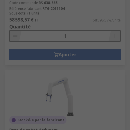
Code commande RS
638-865
Référence fabricant
RT6-2011104
Sous-total (1 unité)
58 598,57 €
HT
58 598,57 €/unité
Quantité
Ajouter
Stocké-e par le fabricant
Bras de robot Arducam