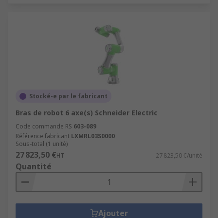
Stocké-e par le fabricant
Bras de robot 6 axe(s) Schneider Electric
Code commande RS
603-089
Référence fabricant
LXMRL03S0000
Sous-total (1 unité)
27 823,50 €
HT
27 823,50 €/unité
Quantité
Ajouter