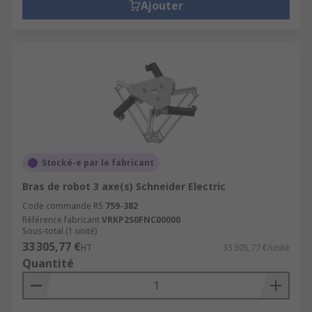
Ajouter
Stocké-e par le fabricant
Bras de robot 3 axe(s) Schneider Electric
Code commande RS
759-382
Référence fabricant
VRKP2S0FNC00000
Sous-total (1 unité)
33 305,77 €
HT
33 305,77 €/unité
Quantité