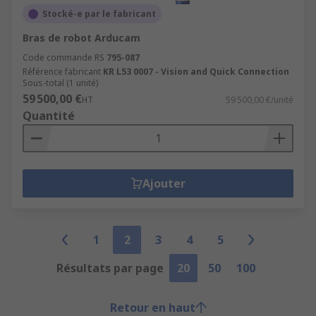
Stocké-e par le fabricant
Bras de robot Arducam
Code commande RS
795-087
Référence fabricant
KR L53 0007 - Vision and Quick Connection
Sous-total (1 unité)
59 500,00 €
HT
59 500,00 €/unité
Quantité
Ajouter
1
2
3
4
5
Résultats par page
20
50
100
Retour en haut