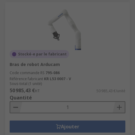
pour comprendre vos applications des
robots et vous aider à intégrer un ou
plusieurs robots.
Des conseils personnalisés pour concevoir
une résolution sur-mesure selon votre
secteur, votre niveau d’automatisation et le
type de robot requis.
Stocké-e par le fabricant
Que vous soyez dans l’automobile, l’industrie
Bras de robot Arducam
électronique ou toute autre industrie, nous vous
Code commande RS
795-086
aidons à atteindre vos objectifs de performance.
Référence fabricant
KR L53 0007 - V
Sous-total (1 unité)
50 985,43 €
HT
50 985,43 €/unité
Quantité
Ajouter