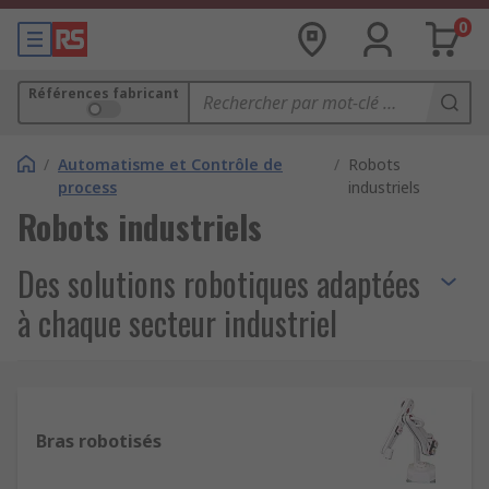
0
Références fabricant
/
Automatisme et Contrôle de
/
Robots
process
industriels
Robots industriels
Des solutions robotiques adaptées
à chaque secteur industriel
Les
robots industriels
sont aujourd’hui au cœur
de l’automatisation industrielle. Présents dans de
nombreux secteurs industriels comme l’industrie
Bras robotisés
automobile, l’électronique ou l’industrie française
en général, ces machines permettent de réaliser