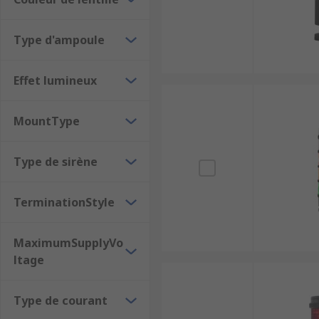
RS, votre partenaire en signalisatio
Type d'ampoule
Avec RS, vous bénéficiez :
Effet lumineux
D’une large gamme de colonnes lumineuses di
De
prix compétitifs
en € HT.
MountType
D’un
service client expert
à votre écoute pour
D’une commande simple et rapide, avec ajout dir
Type de sirène
TerminationStyle
MaximumSupplyVo
ltage
Type de courant