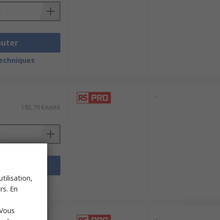
outer
techniques
-
185,79 €/unité
outer
tilisation,
techniques
rs. En
 Vous
-