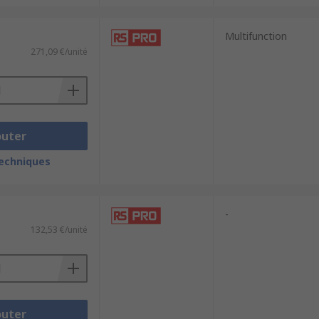
Multifunction
271,09 €/unité
outer
techniques
-
132,53 €/unité
outer