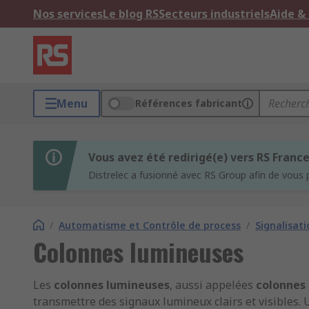
Nos services
Le blog RS
Secteurs industriels
Aide &
Menu
Références fabricant
Vous avez été redirigé(e) vers RS Franc
Distrelec a fusionné avec RS Group afin de vous 
/
Automatisme et Contrôle de process
/
Signalisat
Colonnes lumineuses
Les
colonnes lumineuses
, aussi appelées
colonnes 
transmettre des signaux lumineux clairs et visibles. U