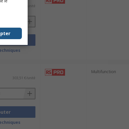
e le
185,79 €/unité
epter
outer
techniques
Multifunction
303,51 €/unité
outer
techniques