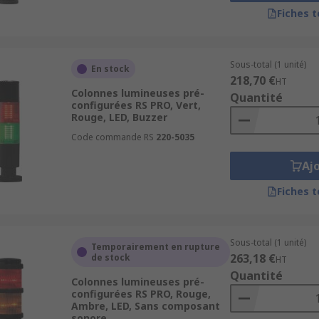
Fiches 
e balise lumineuse autonome, ou un lampadaire colonne in
ype de produit selon l’application. Les colonnes lumineuses
que 24V, 230V ou basse tension, avec différents supports de 
Sous-total (1 unité)
En stock
218,70 €
HT
Colonnes lumineuses pré-
Quantité
configurées RS PRO, Vert,
elles
Rouge, LED, Buzzer
Code commande RS
220-5035
 un système de signalisation ou sur un équipement industriel
Aj
t).
Fiches 
 collaboratifs.
Sous-total (1 unité)
Temporairement en rupture
atisation.
263,18 €
de stock
HT
Quantité
Colonnes lumineuses pré-
techniques, avec des fiches produit détaillées (série, fonct
configurées RS PRO, Rouge,
Ambre, LED, Sans composant
sonore