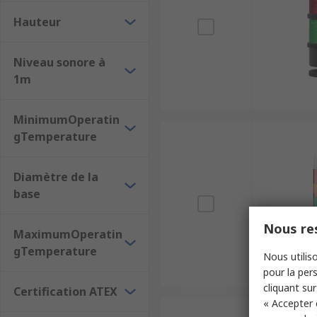
Hauteur
Niveau sonore à
1m
MinimumOperatin
gTemperature
Diamètre de la
base
Nous res
MaximumOperatin
gTemperature
Nous utiliso
pour la pers
cliquant sur
Certification ATEX
« Accepter 