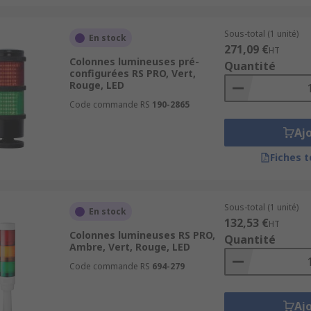
Sous-total (1 unité)
En stock
271,09 €
HT
Colonnes lumineuses pré-
Quantité
configurées RS PRO, Vert,
Rouge, LED
Code commande RS
190-2865
Aj
Fiches 
Sous-total (1 unité)
En stock
132,53 €
HT
Colonnes lumineuses RS PRO,
Quantité
Ambre, Vert, Rouge, LED
Code commande RS
694-279
Aj