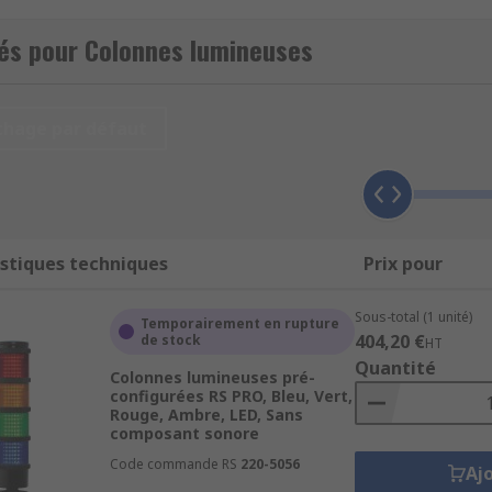
système, d’alerter ou de guider les opérateurs. Chez RS, n
 Patlite, Banner, Werma et Schneider Electric, avec
livrai
tés pour Colonnes lumineuses
t performante
chage par défaut
 de plusieurs éléments lumineux ou modules LED, empilabl
:
stiques techniques
Prix pour
Sous-total (1 unité)
Temporairement en rupture
 des alertes informatives.
404,20 €
de stock
HT
Quantité
lignotant, ou Flash LED, et peuvent être associés à des buz
Colonnes lumineuses pré-
configurées RS PRO, Bleu, Vert,
 différents diamètres (souvent 40 à 70 millimètres) et hauteu
Rouge, Ambre, LED, Sans
composant sonore
Code commande RS
220-5056
essoires
Aj