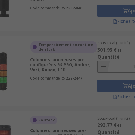
n lumineuse
Code commande RS
220-5048
Aj
Fiches 
sponibles immédiatement.
Sous-total (1 unité)
Temporairement en rupture
301,93 €
de stock
HT
 toute demande technique.
Quantité
Colonnes lumineuses pré-
configurées RS PRO, Ambre,
ect au panier.
Vert, Rouge, LED
Code commande RS
222-2447
Aj
Fiches 
Sous-total (1 unité)
En stock
293,77 €
HT
Colonnes lumineuses pré-
Quantité