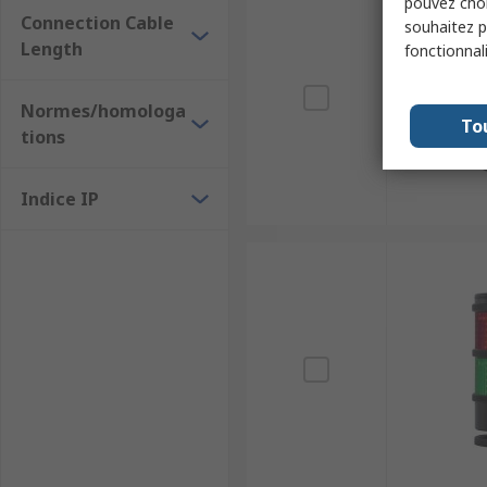
pouvez choi
Connection Cable
souhaitez pa
Length
fonctionnal
Normes/homologa
To
tions
Indice IP