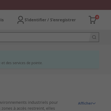
0
lis
S’identifier / S'enregistrer
et des services de pointe.
 environnements industriels pour
Afficher
 zones à accès restreint, elles