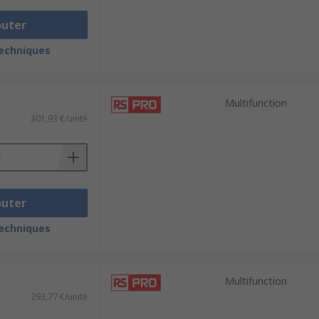
outer
techniques
Multifunction
301,93 €/unité
outer
techniques
Multifunction
293,77 €/unité