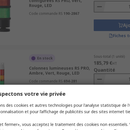
configurées RS PRO, Vert,
Rouge, LED
Code commande RS
190-2867
Aj
Fiches 
Sous-total (1 unité)
En stock
185,79 €
HT
Colonnes lumineuses RS PRO,
Quantité
Ambre, Vert, Rouge, LED
Code commande RS
694-281
pectons votre vie privée
Aj
ns des cookies et autres technologies pour l'analyse statistique de l'u
Fiches 
onnalisation et pour l’affichage de publicités sur des sites internet tie
et fermer», vous acceptez le traitement des cookies non essentiels.
Sous-total (1 unité)