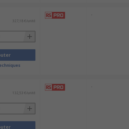
-
327,18 €/unité
outer
techniques
-
132,53 €/unité
outer