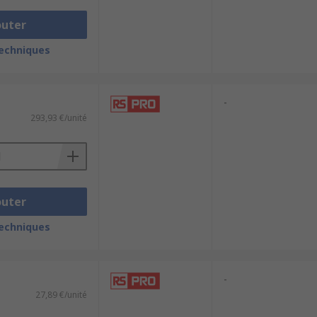
outer
techniques
-
293,93 €/unité
outer
techniques
-
27,89 €/unité