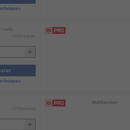
techniques
1 unité)
-
150,97 €/boîte
outer
techniques
Multifunction
177,86 €/unité