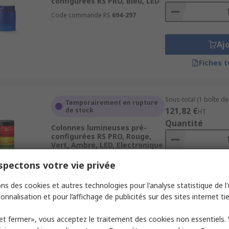
configurées RS PRO, Bleu, LED
Code commande RS
694-297
Aj
Fiches 
Sous-total (1 boîte de 
Temporairement en rupture
121,82 €
de stock
HT
Quantité
Colonnes lumineuses pré-
configurées RS PRO, Rouge,
Vert, Ambre, LED, Electronique
Code commande RS
145-716
pectons votre vie privée
Aj
ns des cookies et autres technologies pour l'analyse statistique de l'u
Fiches 
onnalisation et pour l’affichage de publicités sur des sites internet tie
et fermer», vous acceptez le traitement des cookies non essentiels.
Sous-total (1 boîte de 