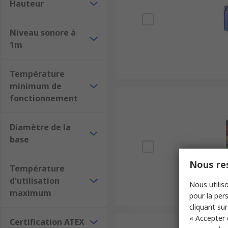
Hauteur
Niveau sonore à
1m
Température
minimum de
fonctionnement
Diamètre de la
base
Nous res
Température
d'utilisation
Nous utiliso
maximum
pour la pers
cliquant sur
« Accepter 
Certification ATEX