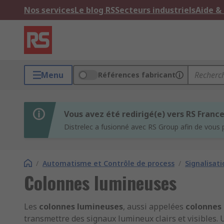
Nos services
Le blog RS
Secteurs industriels
Aide &
Menu
Références fabricant
Vous avez été redirigé(e) vers RS Franc
Distrelec a fusionné avec RS Group afin de vous 
/
Automatisme et Contrôle de process
/
Signalisat
Colonnes lumineuses
Les
colonnes lumineuses
, aussi appelées
colonnes 
transmettre des signaux lumineux clairs et visibles. U