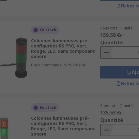
Fiches 
e balise lumineuse autonome, ou un lampadaire colonne in
ype de produit selon l’application. Les colonnes lumineuses
que 24V, 230V ou basse tension, avec différents supports de 
Sous-total (1 unité)
En stock
159,58 €
HT
Colonnes lumineuses pré-
Quantité
configurées RS PRO, Vert,
elles
Rouge, LED, Sans composant
sonore
Code commande RS
199-9758
 un système de signalisation ou sur un équipement industriel
Aj
t).
Fiches 
 collaboratifs.
Sous-total (1 unité)
En stock
atisation.
135,53 €
HT
Colonnes lumineuses pré-
Quantité
configurées RS PRO, Vert,
techniques, avec des fiches produit détaillées (série, fonct
Rouge, LED, Sans composant
sonore