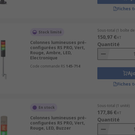
Fiches 
Sous-total (1 boîte de 
Stock limité
150,97 €
HT
Colonnes lumineuses pré-
Quantité
configurées RS PRO, Vert,
Rouge, Ambre, LED,
Electronique
Code commande RS
145-714
Aj
Fiches 
Sous-total (1 unité)
En stock
177,86 €
HT
Colonnes lumineuses pré-
Quantité
configurées RS PRO, Vert,
Rouge, LED, Buzzer