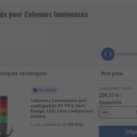
système, d’alerter ou de guider les opérateurs. Chez RS, n
 Patlite, Banner, Werma et Schneider Electric, avec
livrai
tés pour Colonnes lumineuses
t performante
chage par défaut
 de plusieurs éléments lumineux ou modules LED, empilabl
:
stiques techniques
Prix pour
Sous-total (1 unité)
En stock
 des alertes informatives.
209,37 €
HT
Colonnes lumineuses pré-
Quantité
lignotant, ou Flash LED, et peuvent être associés à des buz
configurées RS PRO, Vert,
Rouge, LED, Sans composant
 différents diamètres (souvent 40 à 70 millimètres) et hauteu
sonore
Code commande RS
199-9760
essoires
Aj