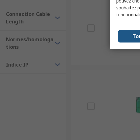
pouvez choi
souhaitez pa
Connection Cable
fonctionnal
Length
To
Normes/homologa
tions
Indice IP