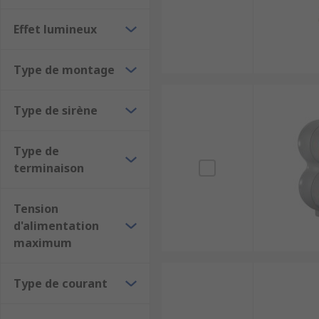
RS, votre partenaire en signalisatio
Effet lumineux
Avec RS, vous bénéficiez :
Type de montage
D’une large gamme de colonnes lumineuses di
De
prix compétitifs
en € HT.
Type de sirène
D’un
service client expert
à votre écoute pour
Type de
D’une commande simple et rapide, avec ajout dir
terminaison
Tension
d'alimentation
maximum
Type de courant