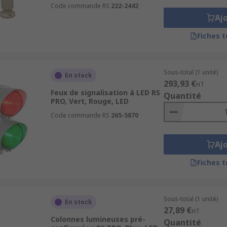
Code commande RS
222-2442
n lumineuse
Aj
Fiches 
sponibles immédiatement.
Sous-total (1 unité)
En stock
293,93 €
HT
Feux de signalisation à LED RS
 toute demande technique.
Quantité
PRO, Vert, Rouge, LED
ect au panier.
Code commande RS
265-5870
Aj
Fiches 
Sous-total (1 unité)
En stock
27,89 €
HT
Colonnes lumineuses pré-
Quantité