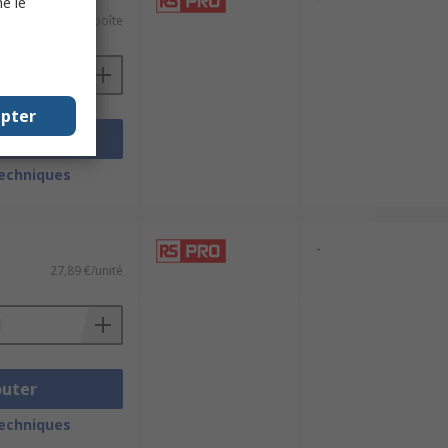
e le
150,84 €/boîte
epter
outer
techniques
-
27,89 €/unité
outer
techniques