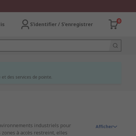
0
lis
S’identifier / S'enregistrer
et des services de pointe.
 environnements industriels pour
Afficher
 zones à accès restreint, elles