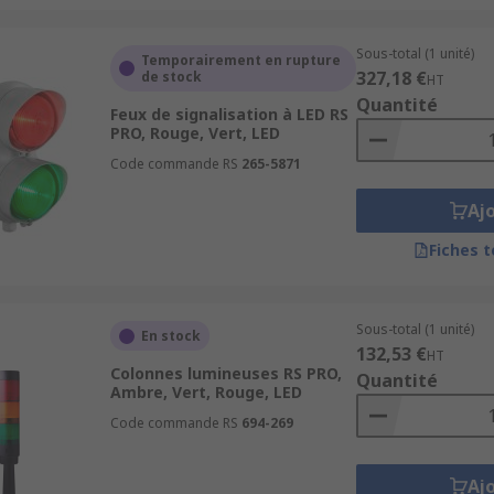
Sous-total (1 unité)
Temporairement en rupture
327,18 €
de stock
HT
Quantité
Feux de signalisation à LED RS
PRO, Rouge, Vert, LED
Code commande RS
265-5871
Aj
Fiches 
Sous-total (1 unité)
En stock
132,53 €
HT
Colonnes lumineuses RS PRO,
Quantité
Ambre, Vert, Rouge, LED
Code commande RS
694-269
Aj