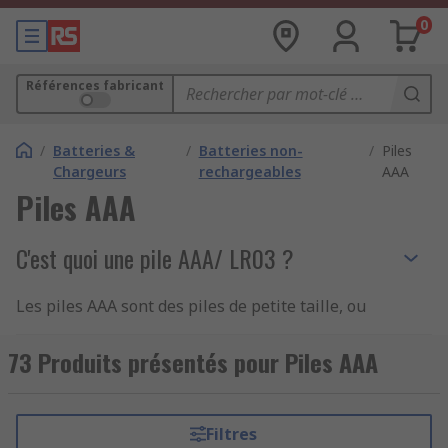
0
Références fabricant
/
Batteries &
/
Batteries non-
/
Piles
Chargeurs
rechargeables
AAA
Piles AAA
C'est quoi une pile AAA/ LR03 ?
Les piles AAA sont des piles de petite taille, ou
batteries, utilisées dans un grand nombre
d'appareils et d'accessoires utilisés
73 Produits présentés pour Piles AAA
quotidiennement. On les appelle piles triple A ou
piles LR03. Elles sont composées soit en lithium
soit sous la forme de piles alcalines. Le format de
Filtres