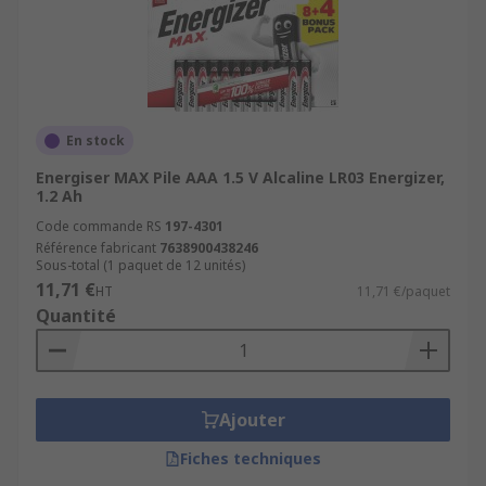
En stock
Energiser MAX Pile AAA 1.5 V Alcaline LR03 Energizer,
1.2 Ah
Code commande RS
197-4301
Référence fabricant
7638900438246
Sous-total (1 paquet de 12 unités)
11,71 €
HT
11,71 €/paquet
Quantité
Ajouter
Fiches techniques