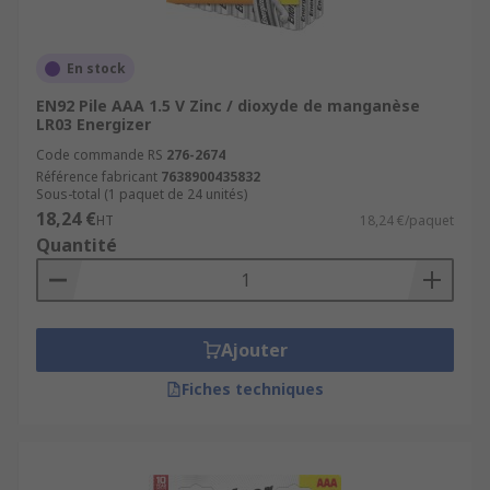
En stock
EN92 Pile AAA 1.5 V Zinc / dioxyde de manganèse
LR03 Energizer
Code commande RS
276-2674
Référence fabricant
7638900435832
Sous-total (1 paquet de 24 unités)
18,24 €
HT
18,24 €/paquet
Quantité
Ajouter
Fiches techniques