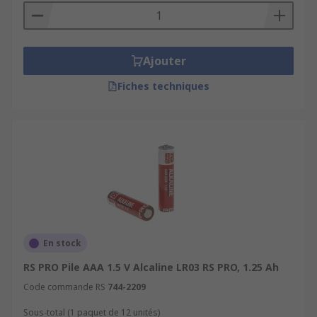
courant. Voici quelques exemples de types de
produits et d'appareils qui peuvent fonctionner
avec des piles AAA :
Ajouter
Télécommandes
Fiches techniques
Lampes torche
Interphones sans fil
Horloges
Stations météo
Jouets motorisés
Appareils audio numériques
En stock
RS PRO Pile AAA 1.5 V Alcaline LR03 RS PRO, 1.25 Ah
Code commande RS
744-2209
Sous-total (1 paquet de 12 unités)