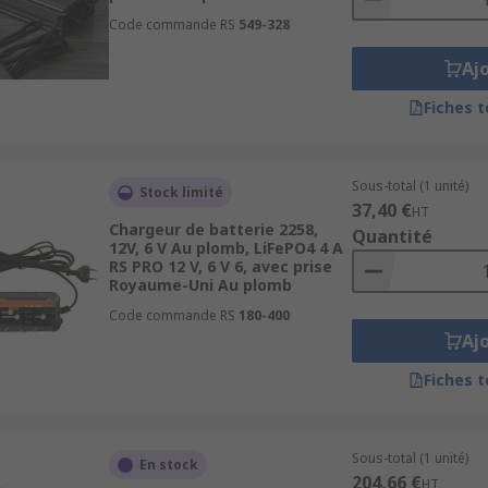
Code commande RS
549-328
Aj
Fiches 
Sous-total (1 unité)
Stock limité
37,40 €
HT
Chargeur de batterie 2258,
Quantité
12V, 6 V Au plomb, LiFePO4 4 A
RS PRO 12 V, 6 V 6, avec prise
Royaume-Uni Au plomb
Code commande RS
180-400
Aj
Fiches 
Sous-total (1 unité)
En stock
204,66 €
HT