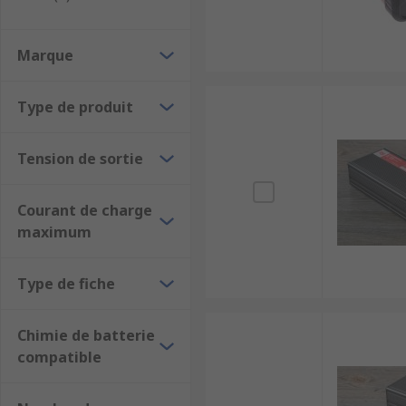
opter pour un chargeur automatique, ou intelligent, 
automatique. On trouve aussi des boosters de batteri
Marque
batterie auto qui permettent le démarrage rapide du 
protection contre les court-circuits, être compacts ou ê
Type de produit
Tension de sortie
Courant de charge
maximum
Type de fiche
Chimie de batterie
compatible