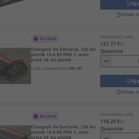
Aj
qui dispose d'une fonction pour arrêter la charge quand el
e qui assurent une charge rapide sur une courte durée. C'est
Fiches 
véhicule en panne de batterie. Certains produits disposent d
tre certifiés à un certain indice de protection IP.
Sous-total (1 unité)
En stock
127,77 €
HT
Chargeur de batterie, 12V Au
Quantité
plomb 12 A RS PRO 1, avec
prise UE Au plomb
Code commande RS
549-261
Aj
Fiches 
Sous-total (1 unité)
En stock
116,29 €
HT
Chargeur de batterie, 12V Au
Quantité
plomb 10 A RS PRO 1, avec
prise UE Au plomb