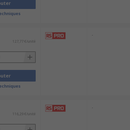
outer
le est au maximum, de manière
 le cas de certains chargeurs de
techniques
'autres fonctions. Ils peuvent avoir une
-
127,77 €/unité
outer
techniques
-
116,29 €/unité