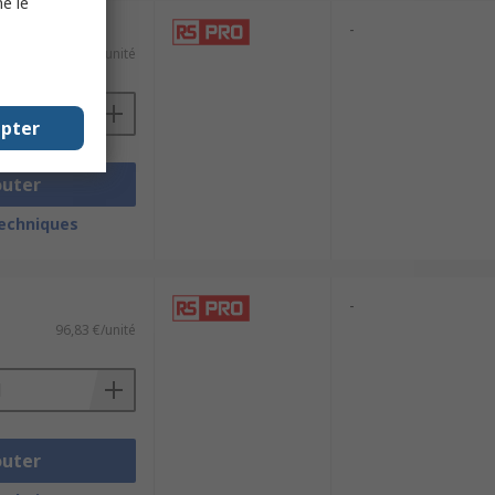
e le
-
58,39 €/unité
epter
outer
techniques
-
96,83 €/unité
outer