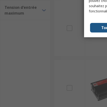
pouvez choi
souhaitez pa
Tension d'entrée
fonctionnal
maximum
To