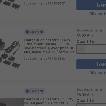
Code commande RS
173-5587
Aj
Fiches 
Sous-total (1 unité)
En stock
83,22 €
HT
Chargeur de batterie, 14.8V
Quantité
Lithium-ion 200 mA RS PRO
Bloc-batterie 4, avec prise UE,
Aus, Royaume-Uni, États-Unis
Code commande RS
173-5592
Aj
Fiches 
Sous-total (1 unité)
En stock
58,39 €
HT
Chargeur de batterie RS PRO,
Quantité
24V Au plomb 2 A RS PRO 2,