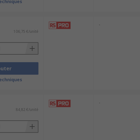
techniques
-
106,75 €/unité
outer
techniques
-
84,82 €/unité