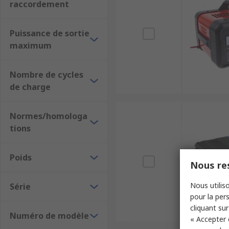
raccordement
Puissance de sortie
maximum
Nombre de cycles
de charge
Normes/homologa
tions
Poids
Nous res
Nous utiliso
Série
pour la pers
cliquant sur
Numéro de modèle
« Accepter 