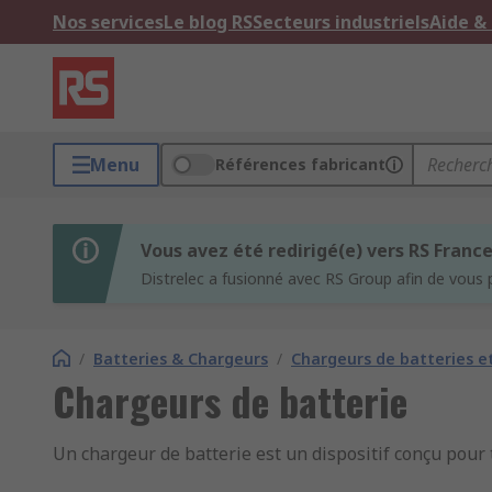
Nos services
Le blog RS
Secteurs industriels
Aide &
Menu
Références fabricant
Vous avez été redirigé(e) vers RS Franc
Distrelec a fusionné avec RS Group afin de vous 
/
Batteries & Chargeurs
/
Chargeurs de batteries e
Chargeurs de batterie
Un chargeur de batterie est un dispositif conçu pour 