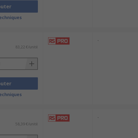
outer
techniques
-
83,22 €/unité
outer
techniques
-
58,39 €/unité