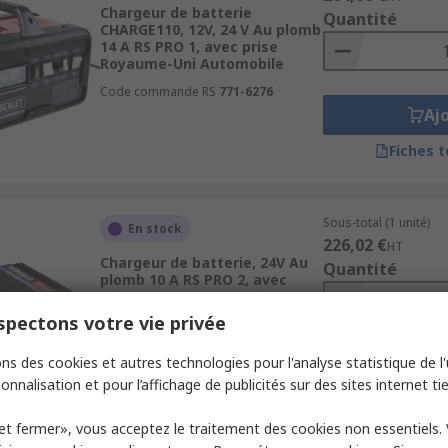
Chargeur de batterie
Quantité
CHARGE110, 12V, 24 V Au plomb
14 A RS PRO 1, avec prise
Royaume-Uni Automobile
Code commande RS
771-6276
Aj
Fiches 
Sous-total (1 unité)
En stock
226,02 €
HT
Chargeur de batterie, 24V Au
Quantité
plomb 10 A RS PRO 2, avec
prise UE, Royaume-Uni Au
plomb
pectons votre vie privée
Code commande RS
549-322
ns des cookies et autres technologies pour l'analyse statistique de l'u
Aj
onnalisation et pour l’affichage de publicités sur des sites internet tie
Fiches 
et fermer», vous acceptez le traitement des cookies non essentiels.