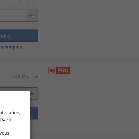
outer
techniques
-
226,02 €/unité
tilisation,
outer
rs. En
techniques
 Vous