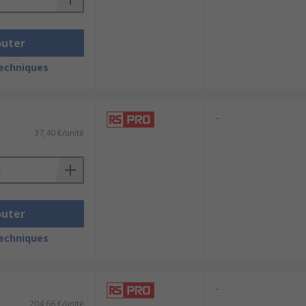
outer
techniques
-
37,40 €/unité
outer
techniques
-
204,66 €/unité