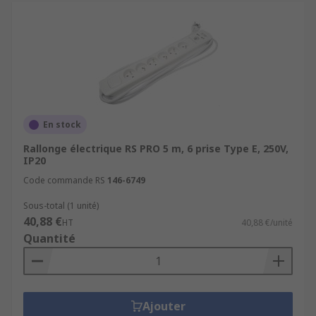
En stock
Rallonge électrique RS PRO 5 m, 6 prise Type E, 250V,
IP20
Code commande RS
146-6749
Sous-total (1 unité)
40,88 €
HT
40,88 €/unité
Quantité
Ajouter