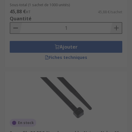
Les cavaliers et clips serre-câbles
Sous-total (1 sachet de 1000 unités)
45,88 €
HT
45,88 €/sachet
Les embases pour serre-câbles
Quantité
Les ficelles de frettage
Ajouter
Fiches techniques
En stock