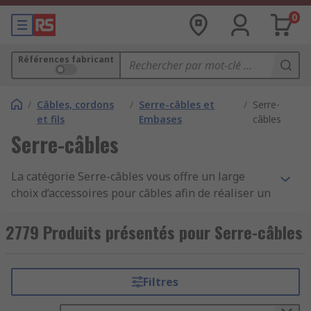
0
Références fabricant
/
Câbles, cordons
/
Serre-câbles et
/
Serre-
et fils
Embases
câbles
Serre-câbles
La catégorie Serre-câbles vous offre un large
choix d’accessoires pour câbles afin de réaliser un
montage fiable, conforme à la norme et adapté
aux usages industriels, électriques ou de levage.
2779 Produits présentés pour Serre-câbles
Que vous recherchiez un Serre-câble à étrier, un
Serre-câble plat, un Serre-câble inox, ou des
serre-câbles acier en acier zingué, acier
Filtres
galvanisé ou acier inoxydable, chaque article est
disponible en plusieurs diamètres, types,