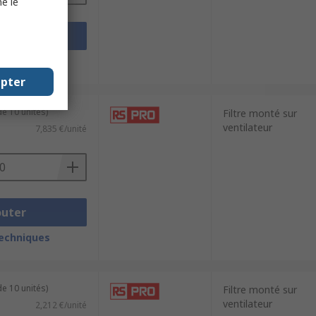
e le
outer
techniques
epter
e 10 unités)
Filtre monté sur
ventilateur
7,835 €/unité
outer
techniques
e 10 unités)
Filtre monté sur
ventilateur
2,212 €/unité