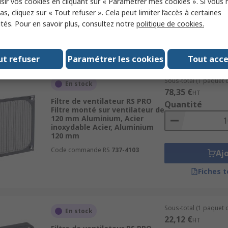
sir vos cookies en cliquant sur « Paramétrer mes cookies ». Si vous n
Code commande RS
334-977
s, cliquez sur « Tout refuser ». Cela peut limiter l’accès à certaines
ités. Pour en savoir plus, consultez notre
politique de cookies.
Aj
Fiches 
ut refuser
Paramétrer les cookies
Tout acc
Sous-total (1 paquet d
En stock
78,35 €
HT
Filtre de ventilateur RS PRO
Quantité
Filtre monté sur ventilateur de
120 mm Aluminium, Acier
inoxydable Acier, Aluminium
120 mm
Code commande RS
737-4103
Aj
Fiches 
Sous-total (1 paquet d
En stock
22,12 €
HT