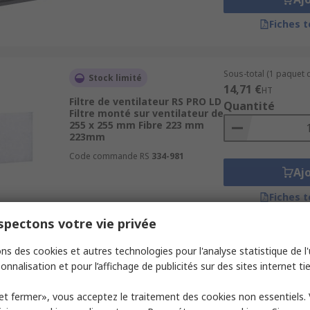
Fiches 
Sous-total (1 paquet d
Stock limité
14,71 €
HT
Filtre de ventilateur RS PRO LD
Quantité
Filtre monté sur ventilateur de
255 x 255 mm Fibre 223 mm
223mm
Code commande RS
334-981
Aj
Fiches 
pectons votre vie privée
Sous-total (1 paquet d
ns des cookies et autres technologies pour l'analyse statistique de l'u
En stock
11,18 €
HT
onnalisation et pour l’affichage de publicités sur des sites internet tie
Filtre de ventilateur RS PRO LD
Quantité
Tapis de 152 x 152 mm Fibre
et fermer», vous acceptez le traitement des cookies non essentiels.
118 mm 118mm