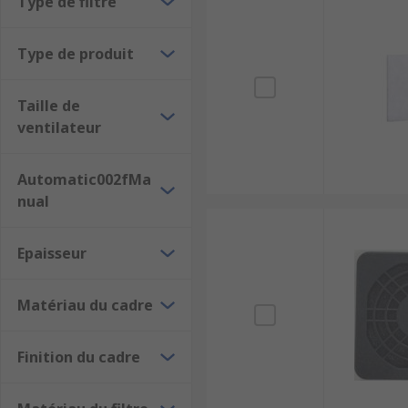
Type de filtre
Supports et grilles de ventilateur
Type de produit
Taille de
ventilateur
Automatic002fMa
nual
Epaisseur
Matériau du cadre
Finition du cadre