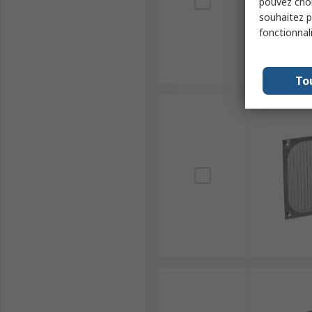
pouvez choi
souhaitez pa
fonctionnal
To