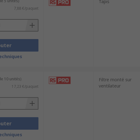
e 5 unités)
Tapis
7,88 €/paquet
outer
techniques
e 10 unités)
Filtre monté sur
ventilateur
17,23 €/paquet
outer
techniques