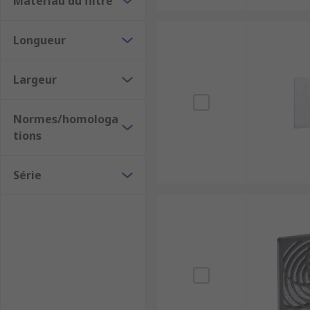
Matériau du filtre
Longueur
Largeur
Normes/homologa
tions
Série