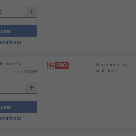
outer
techniques
e 10 unités)
Filtre monté sur
ventilateur
17,77 €/paquet
outer
techniques