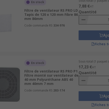
Sous-total (1 paquet d
En stock
7,88 €
HT
Filtre de ventilateur RS PRO LD
Quantité
Tapis de 120 x 120 mm Fibre 86
mm 86mm
Code commande RS
334-976
Aj
Fiches 
Sous-total (1 paquet d
En stock
17,23 €
HT
Filtre de ventilateur RS PRO P1
Quantité
Filtre monté sur ventilateur de
40 mm Polyuréthane ABS 40
mm 40mm 7 mm
Code commande RS
283-174
Aj
Fiches 