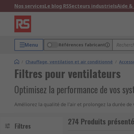
Nos services
Le blog RS
Secteurs industriels
Aide &
Menu
Références fabricant
/
Chauffage, ventilation et air conditionné
/
Access
Filtres pour ventilateurs
Optimisez la performance de vos sys
Améliorez la qualité de l'air et prolongez la durée 
systèmes de ventilation, nos produits filtrants assu
industriel.
274 Produits présentés
Filtres
Une sélection technique pour chaque