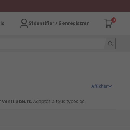
0
lis
S’identifier / S'enregistrer
Afficher
r ventilateurs
. Adaptés à tous types de
on, VMC et unités de refroidissement