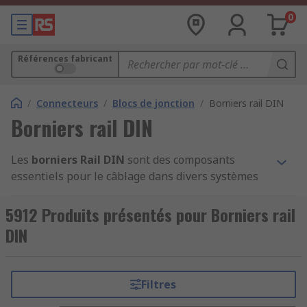
0
Références fabricant
/
Connecteurs
/
Blocs de jonction
/
Borniers rail DIN
Borniers rail DIN
Les
borniers Rail DIN
sont des composants
essentiels pour le câblage dans divers systèmes
électriques et électroniques. Ils permettent de
connecter facilement des câbles et d'assurer une
5912 Produits présentés pour Borniers rail
transmission sécurisée du courant électrique. Ces
DIN
Blocs ce jonctions sont montés sur des
rails DIN
,
une configuration normalisée pour le montage de
divers équipements dans des armoires
Filtres
électriques. Ils sont largement utilisés dans les