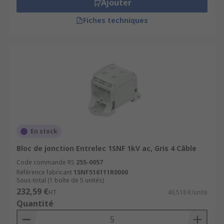
Ajouter
rails, consultez notre guide dédié aux
rails DIN
.
Fiches techniques
En stock
Bloc de jonction Entrelec 1SNF 1kV ac, Gris 4 Câble
Code commande RS
255-0057
Référence fabricant
1SNF516111R0000
Sous-total (1 boîte de 5 unités)
232,59 €
HT
46,518 €/unité
Quantité