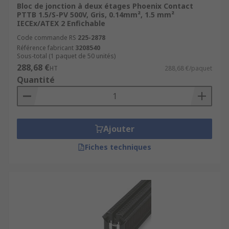
Bloc de jonction à deux étages Phoenix Contact
PTTB 1.5/S-PV 500V, Gris, 0.14mm², 1.5 mm²
Plusieurs tailles disponibles
IECEx/ATEX 2 Enfichable
Code commande RS
225-2878
Référence fabricant
3208540
Les borniers sont disponibles dans plusieurs
Sous-total (1 paquet de 50 unités)
tailles pour s'adapter à différents modèles de
288,68 €
HT
288,68 €/paquet
câbles et utilisations, les tailles les plus
Quantité
courantes sont :
10 mm²
: Adaptée pour des câbles de faible
à moyenne puissance.
Ajouter
16 mm²
: Idéale pour les installations
Fiches techniques
nécessitant des connexions plus robustes.
25 mm²
: Utilisée avec des câbles de grande
puissance, garantissant une transmission
efficace du courant électrique dans les
systèmes à haute demande énergétique.
Applications