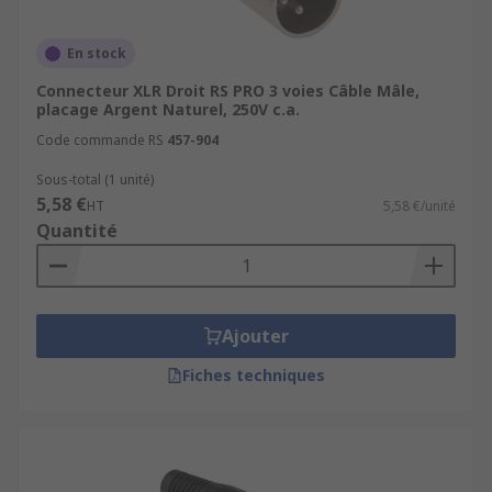
Connexion d’
enceintes
,
micros
,
mixeurs
audio
En stock
Alimentation
de projecteurs LED
Connecteur XLR Droit RS PRO 3 voies Câble Mâle,
Intégration dans les armoires industrielles
placage Argent Naturel, 250V c.a.
Code commande RS
457-904
Grâce à la variété de
types de connecteurs XLR
,
vous pouvez facilement les
souder
ou les
Sous-total (1 unité)
ajouter à vos câbles
pour créer votre propre
5,58 €
HT
5,58 €/unité
connectique sur mesure
.
Quantité
Pourquoi acheter vos fiches XLR
chez RS ?
Ajouter
Livraison rapide (24-48h) et
gratuite dès 50
Fiches techniques
€
Expertise RS
et large choix de références
techniques