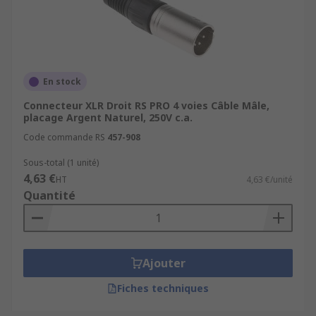
Service client personnalisé
pour vous
accompagner
Commandez vos connecteurs XLR dès
maintenant
sur RS.
En stock
Connecteur XLR Droit RS PRO 4 voies Câble Mâle,
placage Argent Naturel, 250V c.a.
Code commande RS
457-908
Sous-total (1 unité)
4,63 €
HT
4,63 €/unité
Quantité
Ajouter
Fiches techniques