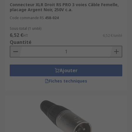
Des connecteurs XLR fiables et
Connecteur XLR Droit RS PRO 3 voies Câble Femelle,
placage Argent Noir, 250V c.a.
robustes
Code commande RS
458-024
Sous-total (1 unité)
Pensés pour une
connexion stable et
6,52 €
HT
6,52 €/unité
sécurisée
, nos
connecteurs de câble XLR
Quantité
assurent une
transmission audio
optimale sans
perte de signal. Résistants aux chocs, à la
poussière et aux manipulations fréquentes, ils
conviennent aussi bien pour les environnements
Ajouter
techniques que pour les scènes ou les studios.
Fiches techniques
Applications : audio, éclairage,
alimentation
Les
connecteurs XLR
sont utilisés pour de
nombreuses applications :