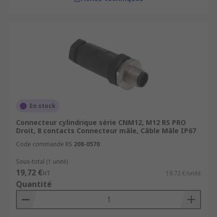
Types de montage pour connecteurs
circulaires
Montage sur câble.
Montage panneau.
Montage en surface.
Montage fileté.
En stock
Nombre de broches
Connecteur cylindrique série CNM12, M12 RS PRO
Droit, 8 contacts Connecteur mâle, Câble Mâle IP67
Les connecteurs circulaires sont disponibles avec
Code commande RS
208-0570
une variété de configurations de broches,
adaptées à différents types de transmission de
Sous-total (1 unité)
signaux et de puissance.
19,72 €
HT
19,72 €/unité
Quantité
2 à 4 broches : idéal pour les applications
simples nécessitant la diffusion de
fréquences ou d'énergie de faible puissance.