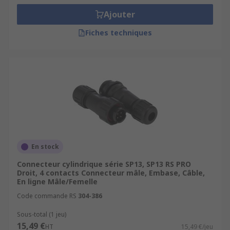
Ajouter
5 à 8 broches : souvent utilisés pour des
systèmes plus complexes où plusieurs
Fiches techniques
données doivent être transmis
simultanément.
9 à 12 broches et plus : conçus pour des
environnements industriels complexes, ces
connecteurs permettent une transfert de
données et d'énergie à haute densité,
utilisés notamment dans les systèmes
automatisés et les équipements
professionnels avancés.
En stock
Applications
Connecteur cylindrique série SP13, SP13 RS PRO
Droit, 4 contacts Connecteur mâle, Embase, Câble,
En ligne Mâle/Femelle
Automatisation industrielle et en usine.
Code commande RS
304-386
Fabrication.
Sous-total (1 jeu)
15,49 €
Contrôle de processus.
HT
15,49 €/jeu