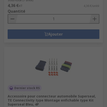
Sous-total (1 unité)
électriques pour voitures supérieures à 50 euros,
4,36 €
HT
4,36 €/unité
parfait pour les garages et les ateliers de
Quantité
réparation automobile.
Ajouter
Dernier stock RS
Accessoire pour connecteur automobile Superseal,
TE Connectivity type Montage enfichable type Kit
Superseal Bleu, 4P