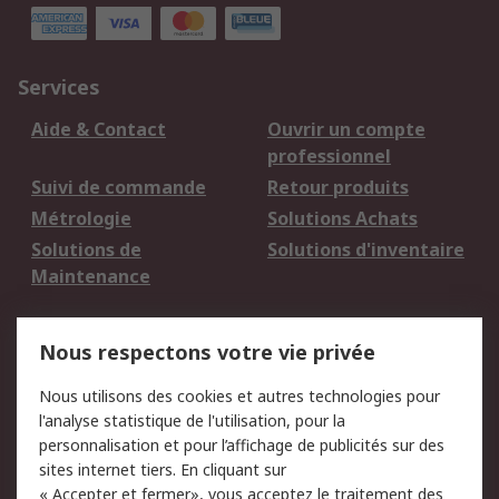
Services
Aide & Contact
Ouvrir un compte
professionnel
Suivi de commande
Retour produits
Métrologie
Solutions Achats
Solutions de
Solutions d'inventaire
Maintenance
Mentions Légales
Nous respectons votre vie privée
Conditions d'utilisation
Politique de cookies
Nous utilisons des cookies et autres technologies pour
du site
l'analyse statistique de l'utilisation, pour la
Politique de protection
Sécurité des E-mails
personnalisation et pour l’affichage de publicités sur des
des données - Mise à
sites internet tiers. En cliquant sur
jour
« Accepter et fermer», vous acceptez le traitement des