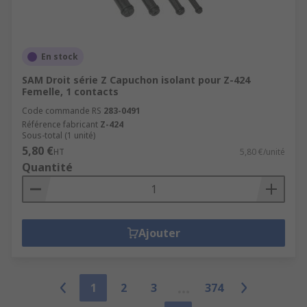
En stock
SAM Droit série Z Capuchon isolant pour Z-424
Femelle, 1 contacts
Code commande RS
283-0491
Référence fabricant
Z-424
Sous-total (1 unité)
5,80 €
HT
5,80 €/unité
Quantité
Ajouter
1
2
3
374