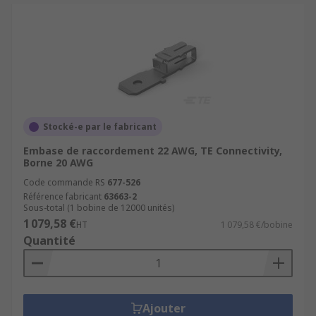
Stocké-e par le fabricant
Embase de raccordement 22 AWG, TE Connectivity,
Borne 20 AWG
Code commande RS
677-526
Référence fabricant
63663-2
Sous-total (1 bobine de 12000 unités)
1 079,58 €
HT
1 079,58 €/bobine
Quantité
Ajouter