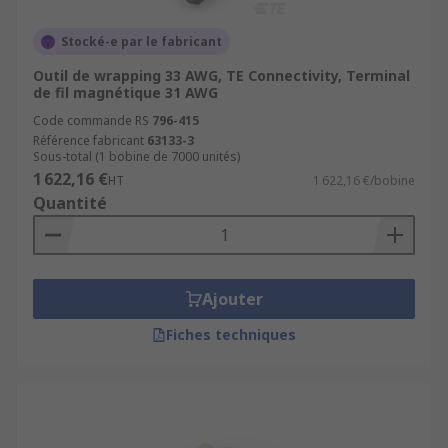
Stocké-e par le fabricant
Outil de wrapping 33 AWG, TE Connectivity, Terminal
de fil magnétique 31 AWG
Code commande RS
796-415
Référence fabricant
63133-3
Sous-total (1 bobine de 7000 unités)
1 622,16 €
HT
1 622,16 €/bobine
Quantité
Ajouter
Fiches techniques