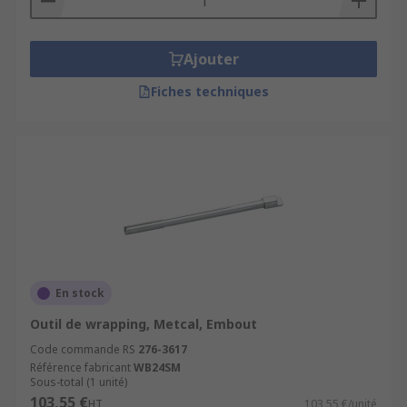
Ajouter
Fiches techniques
En stock
Outil de wrapping, Metcal, Embout
Code commande RS
276-3617
Référence fabricant
WB24SM
Sous-total (1 unité)
103,55 €
HT
103,55 €/unité