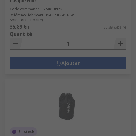
Casque Noir
Code commande RS
506-8922
Référence fabricant
H540P3E-413-SV
Sous-total (1 paire)
35,89 €
HT
35,89 €/paire
Quantité
Ajouter
En stock