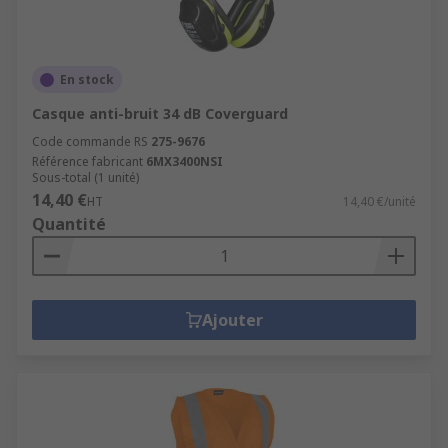
En stock
Casque anti-bruit 34 dB Coverguard
Code commande RS
275-9676
Référence fabricant
6MX3400NSI
Sous-total (1 unité)
14,40 €
HT
14,40 €/unité
Quantité
Ajouter