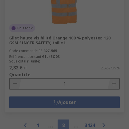
En stock
Gilet haute visibilité Orange 100 % polyester, 120
GSM SINGER SAFETY, taille L
Code commande RS
327-565
Référence fabricant
GIL4BO03
Sous-total (1 unité)
2,82 €
HT
2,82 €/unité
Quantité
Ajouter
1
8
3424