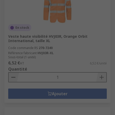
En stock
Veste haute visibilité HVJ03R, Orange Orbit
International, taille XL
Code commande RS
270-7240
Référence fabricant
HVJ03R-XL
Sous-total (1 unité)
6,52 €
HT
6,52 €/unité
Quantité
Ajouter