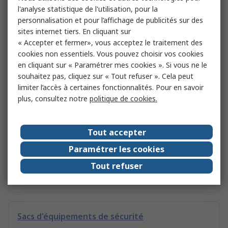
l'analyse statistique de l'utilisation, pour la
personnalisation et pour l’affichage de publicités sur des
Vêtements de travail
sites internet tiers. En cliquant sur
« Accepter et fermer», vous acceptez le traitement des
cookies non essentiels. Vous pouvez choisir vos cookies
Équipements pour espaces confinés
en cliquant sur « Paramétrer mes cookies ». Si vous ne le
souhaitez pas, cliquez sur « Tout refuser ». Cela peut
limiter l’accès à certaines fonctionnalités. Pour en savoir
plus, consultez notre
politique de cookies.
Vêtements Haute Visibilité
Tout accepter
Distributeurs de charlottes
Paramétrer les cookies
Tout refuser
Équipements automobile
Sacs d'équipements de sécurité