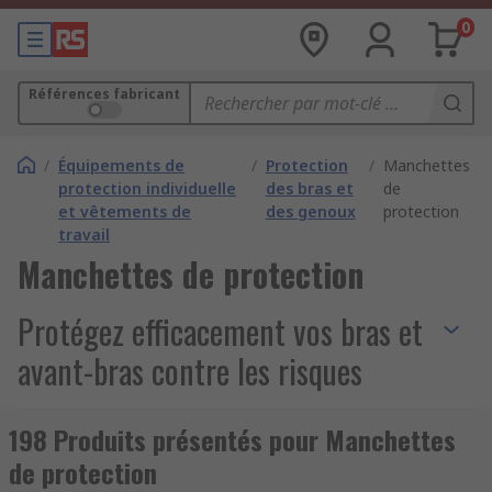
0
Références fabricant
/
Équipements de
/
Protection
/
Manchettes
protection individuelle
des bras et
de
et vêtements de
des genoux
protection
travail
Manchettes de protection
Protégez efficacement vos bras et
avant-bras contre les risques
professionnels
198 Produits présentés pour Manchettes
de protection
Dans les environnements industriels, du BTP, de