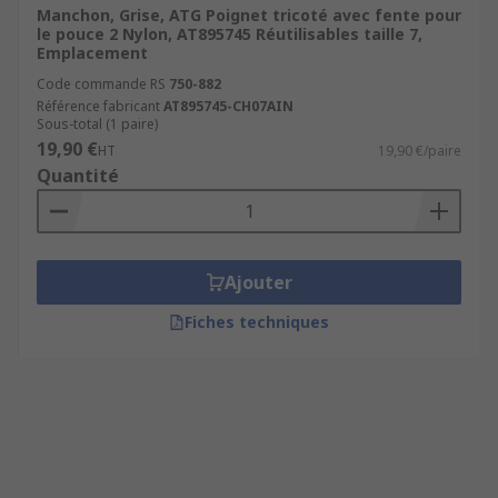
Manchon, Grise, ATG Poignet tricoté avec fente pour
le pouce 2 Nylon, AT895745 Réutilisables taille 7,
Emplacement
Code commande RS
750-882
Référence fabricant
AT895745-CH07AIN
Sous-total (1 paire)
19,90 €
HT
19,90 €/paire
Quantité
Ajouter
Fiches techniques