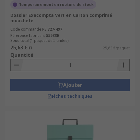
travail plus structuré et productif. Investir dans
Temporairement en rupture de stock
des dossiers suspendus de qualité est un choix
Dossier Exacompta Vert en Carton comprimé
judicieux pour tout bureau moderne.
moucheté
Code commande RS
727-497
Référence fabricant
55533E
Sous-total (1 paquet de 5 unités)
25,63 €
HT
25,63 €/paquet
Quantité
Ajouter
Fiches techniques