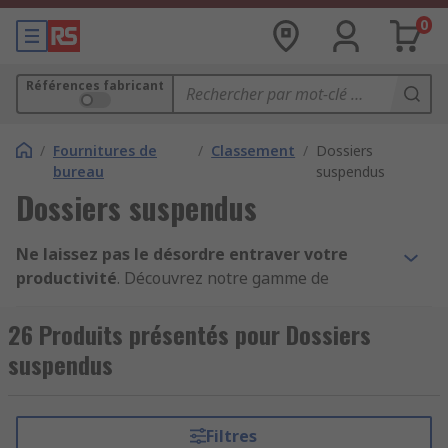
0
Références fabricant
/
Fournitures de
/
Classement
/
Dossiers
bureau
suspendus
Dossiers suspendus
Ne laissez pas le désordre entraver votre
productivité
. Découvrez notre gamme de
dossiers suspendus et transformez votre espace
de travail dès aujourd'hui. Profitez de notre offre
26 Produits présentés pour Dossiers
spéciale et équipez votre bureau avec les
suspendus
meilleurs fournitures d'organisation disponibles
sur le marché.
Filtres
Les dossiers suspendus sont des accessoires