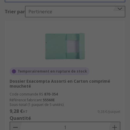
indispensables pour les professionnels
Trier par
Pertinence
cherchant à optimiser leur organisation et leur
efficacité. Ils permettent de classer et de
retrouver facilement les documents importants,
tout en maximisant l'espace de rangement. Cet
article explore les avantages des dossiers
suspendus et pourquoi ils sont essentiels pour
tout bureau moderne.
Avantages des Dossiers Suspendus
Temporairement en rupture de stock
Dossier Exacompta Assorti en Carton comprimé
Les dossiers suspendus offrent plusieurs
moucheté
avantages clés pour les professionnels :
Code commande RS
870-354
Référence fabricant
55560E
Organisation
: Les dossiers suspendus
Sous-total (1 paquet de 5 unités)
permettent de classer les documents de
9,28 €
HT
9,28 €/paquet
manière systématique, facilitant ainsi leur
Quantité
accès rapide.