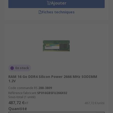
Ajouter
Fiches techniques
En stock
RAM 16 Go DDR4 Silicon Power 2666 MHz SODIMM
1.2V
Code commande RS
288-3809
Référence fabricant
SP016GBSFU266X02
Sous-total (1 unité)
487,72 €
HT
487,72 €/unité
Quantité