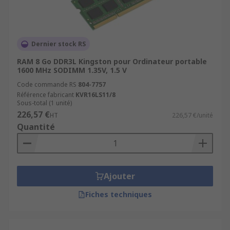
largement disponible dans le commerce. La
mémoire DDR4 est généralement plus onéreuse
que son homologue DDR3, mais elle est dotée
d'une plus grande vitesse et d'un meilleur
Dernier stock RS
rendement. La mémoire DDR4 utilise une tension
RAM 8 Go DDR3L Kingston pour Ordinateur portable
moins importante que la mémoire DDR3 mais
1600 MHz SODIMM 1.35V, 1.5 V
fournit une vitesse de transfert plus élevée.
Code commande RS
804-7757
Référence fabricant
KVR16LS11/8
Sous-total (1 unité)
226,57 €
HT
226,57 €/unité
Quantité
Ajouter
Fiches techniques