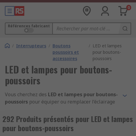
0
Références fabricant
/
Interrupteurs
/
Boutons
/
LED et lampes
poussoirs et
pour boutons-
accessoires
poussoirs
LED et lampes pour boutons-
poussoirs
Vous cherchez des
LED et lampes pour boutons-
poussoirs
pour équiper ou remplacer l’éclairage
de vos interfaces de commande industrielles ?
RS
propose une large sélection de
boutons-
292 Produits présentés pour LED et lampes
poussoirs LED
,
LED pour bouton-poussoir
,
pour boutons-poussoirs
lampes pour bouton-poussoir
,
voyants LED