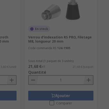
En stock
xroth
Verrou d'indexation RS PRO, Filetage
 10 mm
M8, longueur 20 mm
Code commande RS
124-1905
Sous-total (1 paquet de 3 unités)
21,68 €
13,80 €/unité
HT
21,68 €/paquet
Quantité
Ajouter
Comparer