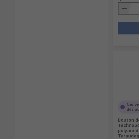
Nouve
dès au
Bouton de
Technopo
polyamid
Taraudag