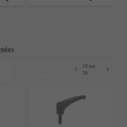
ls ne sont en général adaptés que pour
vis, soit avec un écrou. Ils sont
ton dépend de l'application et de
humidité ou aux huiles et graisses. Un
sion.
gnées
ts, la manutention. Ces produits
ements, en toute sécurité. On peut
13
sur
r
Affichage par
e de la pièce sur laquelle elle sera
76
défaut
'enrouler et dérouler une couverture de
ée. Ces deux composants peuvent être