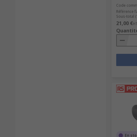
Code comm
Référence f
Sous-total 
21,00 €
H
Quantit
En st