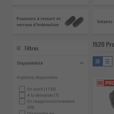
exemple, une plaque sur un support. Si les leviers 
des quarts de tour. Les boutons offrent plus d'amplitu
fabriqués à partir de matériaux comme l'inox, l'alumi
Poussoirs à ressort et
l'environnement. Par exemple, un bouton de serrage 
Volants
verrous d'indexation
bouton moleté constituerait un meilleur choix pour l
Poignées
1520 Pro
Filtres
Les poignées offrent un meilleur confort et une parf
peuvent avoir un revêtement moleté pour être facile
Disponibilité
sélectionner la meilleure poignée en fonction de son 
fixée.
4 options disponibles
Volants et manivelles
En stock (1130)
Les volants et manivelles permettent d'appliquer un
A la demande (7)
sécurité, ouvrir et fermer une vanne, etc. Les volan
En réapprovisionnement
solidaires ou bien la poignée peut elle-même pivoter.
(99)
Disponible en