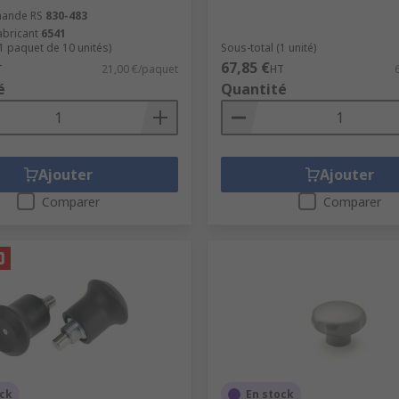
ande RS
830-483
abricant
6541
(1 paquet de 10 unités)
Sous-total (1 unité)
67,85 €
T
21,00 €/paquet
HT
é
Quantité
Ajouter
Ajouter
Comparer
Comparer
ock
En stock