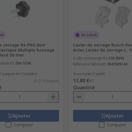
ock
En stock
e serrage RS PRO Noir
Levier de serrage Bosch Re
astique Multiple bossage
Acier, Levier de serrage L.
ileté 50 mm
Code commande RS
278-8890
ande RS
284-5356
Référence fabricant
3842505144
(1 paquet de 10 unités)
Sous-total (1 unité)
13,80 €
T
25,37 €/paquet
HT
é
Quantité
Ajouter
Ajouter
Comparer
Comparer