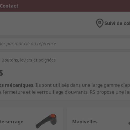
 Contact
Suivi de co
Boutons, leviers et poignées
s
ts mécaniques
. Ils sont utilisés dans une large gamme d'a
, la fermeture et le verrouillage d'ouvrants. RS propose une
es sont disponibles en divers matériaux (plastique, inox,...)
de serrage
Manivelles
bles, assurent un serrage rapide et de fixer correctement d