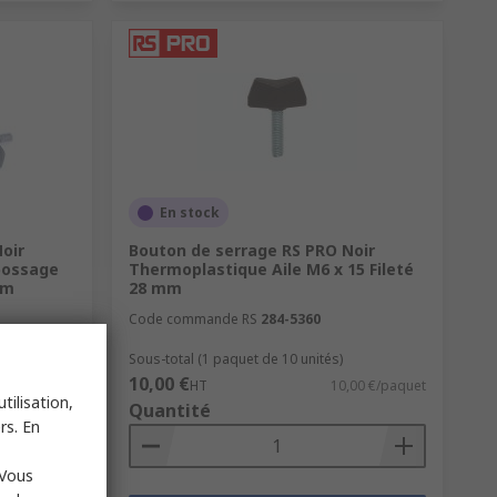
En stock
oir
Bouton de serrage RS PRO Noir
bossage
Thermoplastique Aile M6 x 15 Fileté
mm
28 mm
Code commande RS
284-5360
Sous-total (1 paquet de 10 unités)
10,00 €
,66 €/paquet
HT
10,00 €/paquet
tilisation,
Quantité
rs. En
 Vous