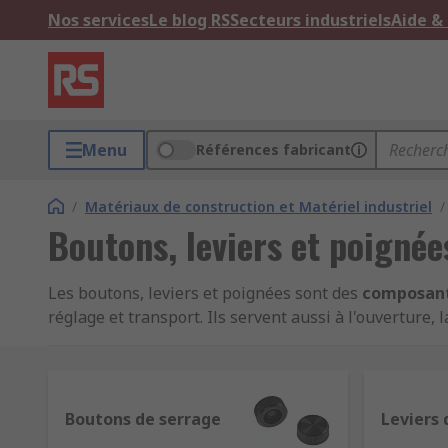
Nos services
Le blog RS
Secteurs industriels
Aide &
Menu
Références fabricant
/
Matériaux de construction et Matériel industriel
/
Boutons, leviers et poignée
Les boutons, leviers et poignées sont des
composan
réglage et transport. Ils servent aussi à l'ouverture
de fabricants leaders et bien sûr RS PRO. Ces accessoir
Boutons et leviers de serrage
Boutons de serrage
Leviers 
Les boutons et leviers de serrage, ou manettes indexa