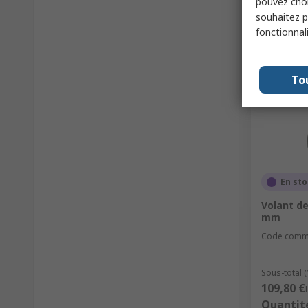
pouvez choi
souhaitez pa
fonctionnal
To
En st
Volant d
mm
Code comm
Sous-total (
109,80 €
Quantit