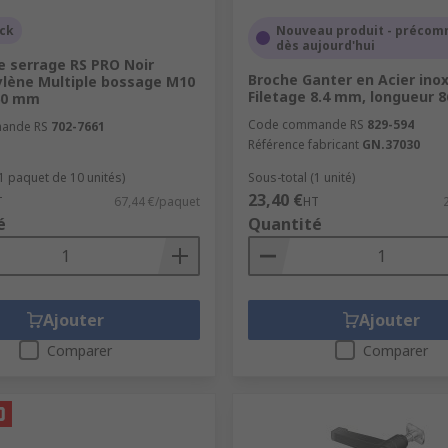
 à l'axe pivot. Ces deux types de produits peuvent se fixer 
ock
Nouveau produit - préco
dès aujourd'hui
e serrage RS PRO Noir
Broche Ganter en Acier ino
ylène Multiple bossage M10
 à différentes applications, comme l'acier, l'inox ou le poly
Filetage 8.4 mm, longueur 
60 mm
Code commande RS
829-594
èces mécaniques comme des poussoirs à ressort pour assure
ande RS
702-7661
Référence fabricant
GN.37030
(1 paquet de 10 unités)
Sous-total (1 unité)
23,40 €
T
67,44 €/paquet
HT
é
Quantité
Ajouter
Ajouter
Comparer
Comparer