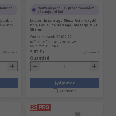
à l'axe de rotation par un écrou ou par
mmandez
Nouveau produit - précommandez
dès aujourd'hui
xydable,
Levier de serrage Elesa Acier oxydé
amide.
86.4 mm
noir, Levier de serrage, filetage M5 L.
25 mm
r un espacement précis entre deux
Code commande RS
830-701
Référence fabricant
240139-C9
Sous-total (1 unité)
5,82 €
23,40 €/unité
HT
5,82 €/unité
Quantité
Ajouter
Comparer