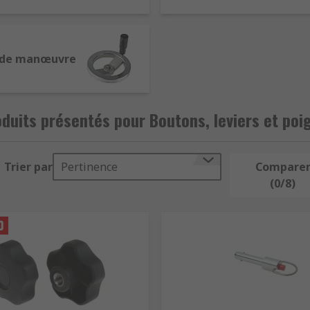
permettent une excellente préhension comme les poignées, i
de de mouvement pour le serrage. Ils sont fixés soit avec une 
nium, le plastique robuste ou le polyamide. Le choix du bou
à tête sphérique ne convient pas dans une zone soumise à l'
 de manœuvre
e serrage ou le desserrage grâce à ses propriétés de préhen
duits présentés pour Boutons, leviers et poi
aite préhension dans la manipulation et le transports d'obje
ment agrippées lors de manoeuvres sur divers types d'équip
Trier par
Pertinence
Compare
matériau et de son diamètre interne, correspondant à la taill
(0/8)
 mouvement de rotation à un axe. Cela permet par exemple d
ts sont constitués de deux éléments : une roue et une poign