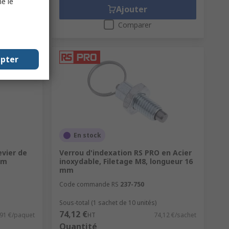
e le
Ajouter
Comparer
epter
En stock
evier de
Verrou d'indexation RS PRO en Acier
mm
inoxydable, Filetage M8, longueur 16
mm
Code commande RS
237-750
Sous-total (1 sachet de 10 unités)
74,12 €
,91 €/paquet
HT
74,12 €/sachet
Quantité