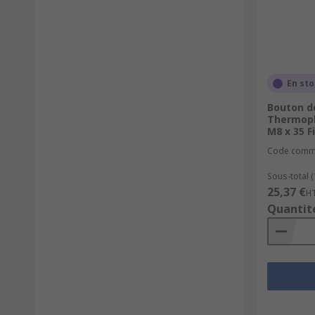
En st
Bouton d
Thermopl
M8 x 35 F
Code comm
Sous-total 
25,37 €
H
Quantit