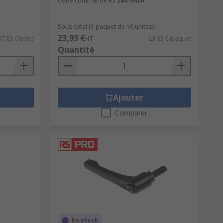
Code commande RS
284-5426
Sous-total (1 paquet de 10 unités)
23,93 €
67,85 €/unité
HT
23,93 €/paquet
Quantité
Ajouter
Comparer
En stock