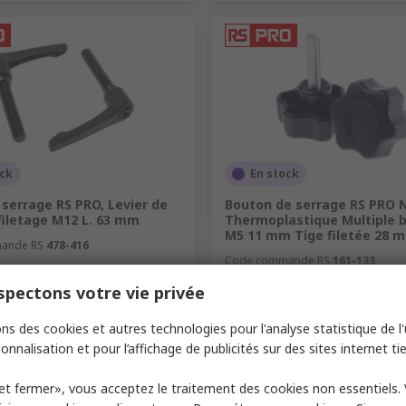
ock
En stock
 serrage RS PRO, Levier de
Bouton de serrage RS PRO N
filetage M12 L. 63 mm
Thermoplastique Multiple 
M5 11 mm Tige filetée 28 
ande RS
478-416
Code commande RS
161-133
pectons votre vie privée
1 paquet de 2 unités)
Sous-total (1 paquet de 10 unités)
12,66 €
T
41,11 €/paquet
HT
12
ns des cookies et autres technologies pour l'analyse statistique de l'u
é
Quantité
onnalisation et pour l’affichage de publicités sur des sites internet tie
et fermer», vous acceptez le traitement des cookies non essentiels.