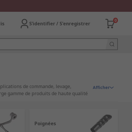
0
lis
S’identifier / S'enregistrer
pplications de commande, levage,
Afficher
 large gamme de produits de haute qualité
 et tailles pour couvrir tous vos besoins.
Poignées
eux éléments l'un à l'autre. Par