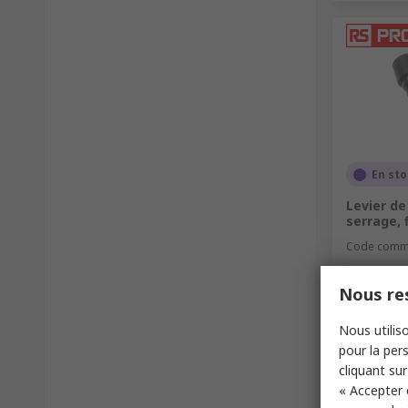
En st
Levier de
serrage, 
Code comm
Nous res
Sous-total (
41,11 €
H
Nous utiliso
Quantit
pour la pers
cliquant sur
« Accepter 