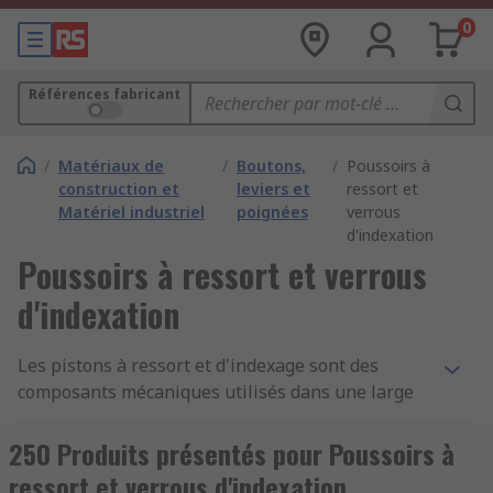
0
Références fabricant
/
Matériaux de
/
Boutons,
/
Poussoirs à
construction et
leviers et
ressort et
Matériel industriel
poignées
verrous
d'indexation
Poussoirs à ressort et verrous
d'indexation
Les pistons à ressort et d'indexage sont des
composants mécaniques utilisés dans une large
gamme d'applications de machines et
d'accessoires. Les pistons sont généralement
250 Produits présentés pour Poussoirs à
utilisés pour le verrouillage, le positionnement,
ressort et verrous d'indexation