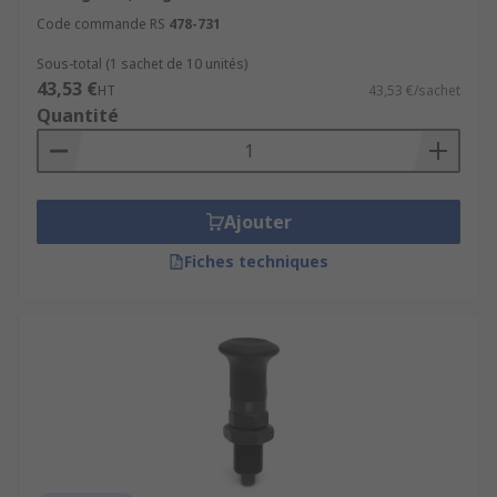
M20
Code commande RS
478-731
Matériaux
Sous-total (1 sachet de 10 unités)
43,53 €
HT
43,53 €/sachet
Notre gamme de pistons d'indexage et à ressort
Quantité
est disponible dans une large gamme de
matériaux pour s'adapter à chaque application.
Ils sont fabriqués à partir de matériaux de haute
qualité résistants aux solvants, aux huiles et aux
Ajouter
graisses. Ces matériaux incluent :
Fiches techniques
Aluminium
Acier inoxydable ou acier inoxydable avec
placage nickel ou zinc
Acier
Polyamide