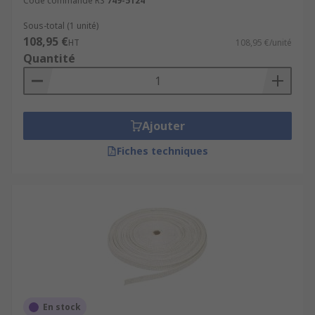
Code commande RS
749-5124
longueurs, largeurs, épaisseurs et diamètres (en
mm) pour répondre à tous les besoins industriels
Sous-total (1 unité)
108,95 €
ou domestiques.
HT
108,95 €/unité
Quantité
Ajouter
Fiches techniques
En stock