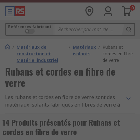
0
Références fabricant
/
Matériaux de
/
Matériaux
/
Rubans et
construction et
isolants
cordes en fibre
Matériel industriel
de verre
Rubans et cordes en fibre de
verre
Les rubans et cordes en fibre de verre sont des
matériaux isolants fabriqués en fibres de verre à
haute température tissés ensemble pour former
des cordes ou des rubans plats. Parfois appelé
14 Produits présentés pour Rubans et
corde isolante, le matériau extrêmement flexible
cordes en fibre de verre
est doté d'une faible conductivité thermique et