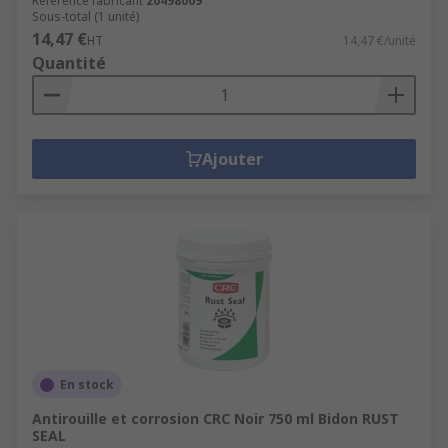
Référence fabricant
20498009
Sous-total (1 unité)
14,47 €
HT
14,47 €/unité
Quantité
Ajouter
En stock
Antirouille et corrosion CRC Noir 750 ml Bidon RUST
SEAL