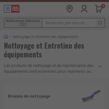
0
Références fabricant
/
Nettoyage et Entretien des équipements
Nettoyage et Entretien des
équipements
Les produits de nettoyage et de maintenance des
équipements sont essentiels pour maintenir au
plus haut niveau les bâtiments et l'équipement
de votre entreprise, de votre lieu de travail ou de
votre organisation. Que vous soyez en phase de
décoration, que vous souhaitiez garantir un
Brosses de nettoyage
environnement propre ou que vous accomplissiez
simplement des activités d'entretien