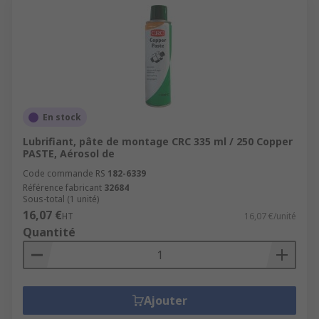
En stock
Lubrifiant, pâte de montage CRC 335 ml / 250 Copper
PASTE, Aérosol de
Code commande RS
182-6339
Référence fabricant
32684
Sous-total (1 unité)
16,07 €
HT
16,07 €/unité
Quantité
Ajouter