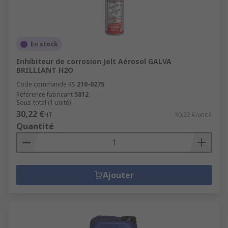
En stock
Inhibiteur de corrosion Jelt Aérosol GALVA
BRILLIANT H2O
Code commande RS
210-0275
Référence fabricant
5812
Sous-total (1 unité)
30,22 €
HT
30,22 €/unité
Quantité
Ajouter