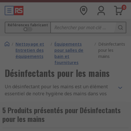
0
Références fabricant
/
Nettoyage et
/
Équipements
/
Désinfectants
Entretien des
pour salles de
pour les
équipements
bain et
mains
fournitures
Désinfectants pour les mains
Un désinfectant pour les mains est un élément
essentiel de notre hygiène des mains dans vos
EPI de tous les jours, particulièrement avec le
Covid-19 (coronavirus). Nous devons
5 Produits présentés pour Désinfectants
fréquemment nous laver les mains avec de l'eau
pour les mains
et du savon, utiliser un désinfectant pour les
mains ou des lingettes désinfectantes pour les