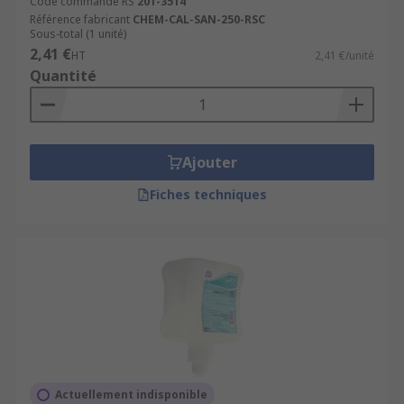
Code commande RS
201-3514
désinfectant pour les mains à base d'alcool
Référence fabricant
CHEM-CAL-SAN-250-RSC
à 60 % minimum.
Sous-total (1 unité)
2,41 €
HT
2,41 €/unité
Types de distributeurs disponibles ?
Quantité
Tube de désinfectant.
Bouteille.
Ajouter
Sachet.
Fiches techniques
Cartouche.
Cassettes.
Recharge disponible.
Actuellement indisponible