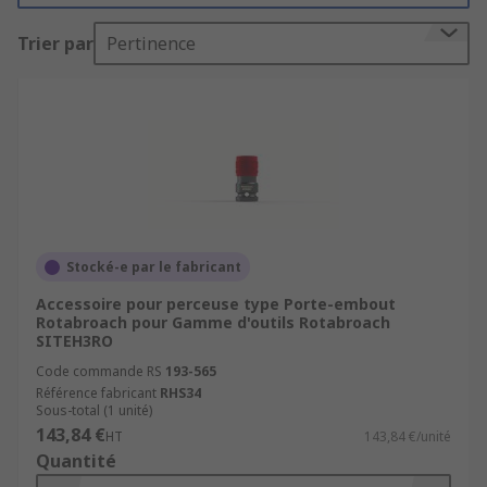
complète d'accessoires pour perceuse.
Trier par
Pertinence
Rôle et types des accessoires pour
perceuse visseuse
Ces accessoires de notre gamme sont là pour
faciliter vos travaux de perçage et garantir que
vous avez le bon foret.
Ils peuvent apporter une fonctionnalité
Stocké-e par le fabricant
supplémentaire à votre outil pour vous éviter
Accessoire pour perceuse type Porte-embout
d'acheter une nouvelle perceuse. C'est le cas des :
Rotabroach pour Gamme d'outils Rotabroach
SITEH3RO
adaptateurs de mandrins : pour fixer un
Code commande RS
193-565
foret sur un mandrin dont le diamètre
Référence fabricant
RHS34
Sous-total (1 unité)
d'arbre est différent
143,84 €
HT
143,84 €/unité
adaptateur d'angle : pour percer des trous à
Quantité
90° par rapport au plan.