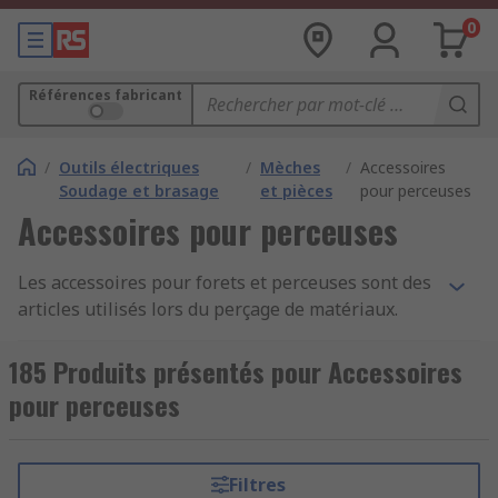
0
Références fabricant
/
Outils électriques
/
Mèches
/
Accessoires
Soudage et brasage
et pièces
pour perceuses
Accessoires pour perceuses
Les accessoires pour forets et perceuses sont des
articles utilisés lors du perçage de matériaux.
Chez RS, nous proposons une large gamme
d'accessoires pour répondre à vos besoins avec
185 Produits présentés pour Accessoires
les plus grandes marques comme par exemple
pour perceuses
DeWalt, Makita, Bosch, Dormer et RS PRO. Que
vous cherchiez un mandrin de perceuse de
rechange, un adaptateur de foret ou des
Filtres
adaptateurs SDS, nous avons une sélection