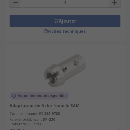
Il y a également des pièces détachées pour
remplacer toute pièce usée ou endommagée sans
Ajouter
devoir racheter une perceuse neuve. On trouve
ainsi des mandrins de remplacement, des clés de
Fiches techniques
serrage ou des axes d'entraînement.
Applications des accessoires pour
perceuses
Ces accessoires sont utiles dans tout atelier
comptant au moins une perceuse, perceuse-
visseuse ou colonne de perçage.
Actuellement indisponible
Adaptateur de fiche femelle SAM
Code commande RS
282-9785
Référence fabricant
DP-230
Sous-total (1 unité)