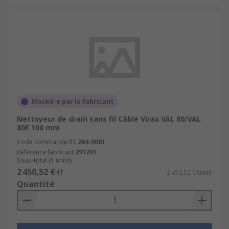
Stocké-e par le fabricant
Nettoyeur de drain sans fil Câblé Virax VAL 80/VAL
80E 100 mm
Code commande RS
284-0061
Référence fabricant
291201
Sous-total (1 unité)
2 450,52 €
HT
2 450,52 €/unité
Quantité