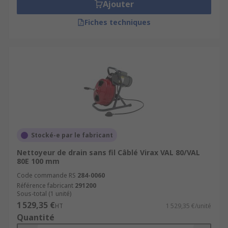
Ajouter
Fiches techniques
Stocké-e par le fabricant
Nettoyeur de drain sans fil Câblé Virax VAL 80/VAL
80E 100 mm
Code commande RS
284-0060
Référence fabricant
291200
Sous-total (1 unité)
1 529,35 €
HT
1 529,35 €/unité
Quantité