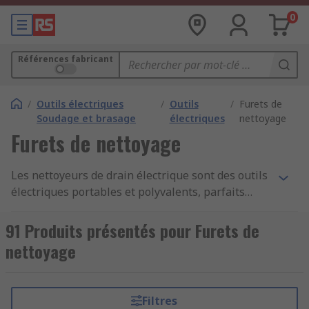
0
Références fabricant
/
Outils électriques
/
Outils
/
Furets de
Soudage et brasage
électriques
nettoyage
Furets de nettoyage
Les nettoyeurs de drain électrique sont des outils
électriques portables et polyvalents, parfaits
pour les professionnels et les passionnés de
bricolage. Grâce à un axe flexible et à des
91 Produits présentés pour Furets de
moteurs puissants, les nettoyeurs de drain sans
nettoyage
fil sont parfaits pour atteindre tous les endroits
où les outils traditionnels ne sont pas capables
de passer. Les nettoyeurs de drain alimentés par
Filtres
batterie fournissent des résultats remarquables,