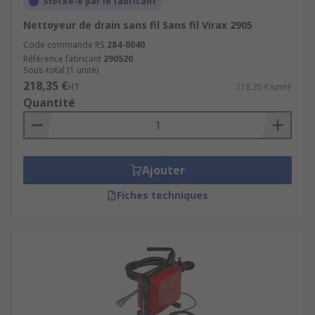
Stocké-e par le fabricant
Nettoyeur de drain sans fil Sans fil Virax 2905
Code commande RS
284-0040
Référence fabricant
290520
Sous-total (1 unité)
218,35 €
HT
218,35 €/unité
Quantité
Ajouter
Fiches techniques