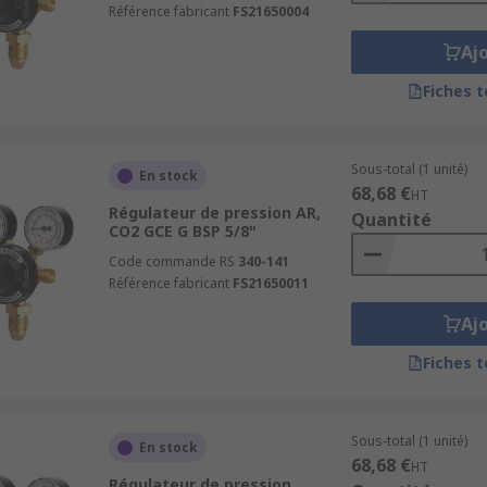
Référence fabricant
FS21650004
Aj
Fiches 
Sous-total (1 unité)
En stock
68,68 €
HT
Régulateur de pression AR,
Quantité
CO2 GCE G BSP 5/8"
Code commande RS
340-141
Référence fabricant
FS21650011
Aj
Fiches 
Sous-total (1 unité)
En stock
68,68 €
HT
Régulateur de pression