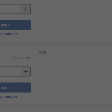
outer
techniques
GCE
-
66,14 €/unité
outer
techniques