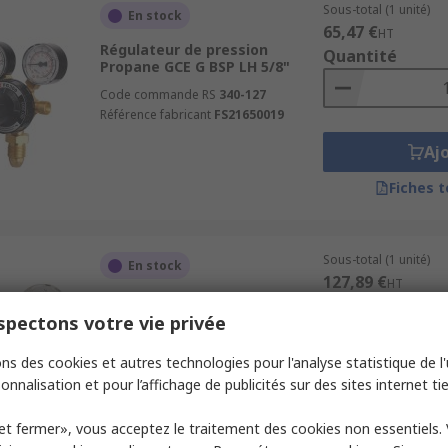
Sous-total (1 unité)
En stock
65,47 €
HT
Régulateur de pression
Quantité
Propane GCE G BSP LH 5/8"
Code commande RS
340-127
Référence fabricant
FS21650019
Aj
Fiches 
Sous-total (1 unité)
En stock
127,89 €
HT
Régulateur de pression
Quantité
Acétylène GCE G 5/8
pectons votre vie privée
Code commande RS
705-9305
ns des cookies et autres technologies pour l'analyse statistique de l'u
onnalisation et pour l’affichage de publicités sur des sites internet tie
Aj
et fermer», vous acceptez le traitement des cookies non essentiels.
Fiches 