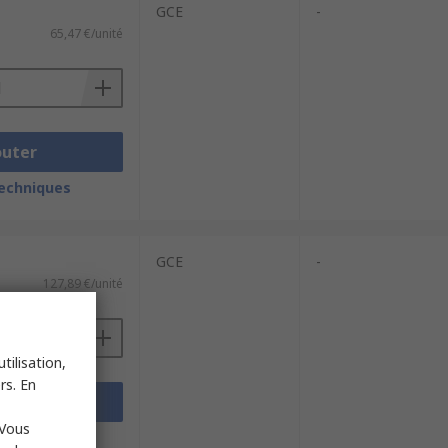
GCE
-
65,47 €/unité
outer
techniques
GCE
-
127,89 €/unité
tilisation,
rs. En
outer
 Vous
techniques