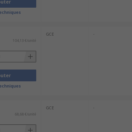
outer
techniques
GCE
-
104,13 €/unité
outer
techniques
GCE
-
68,68 €/unité