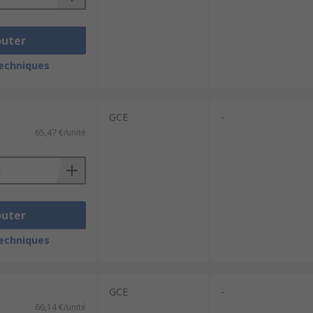
outer
techniques
GCE
-
65,47 €/unité
outer
techniques
GCE
-
66,14 €/unité