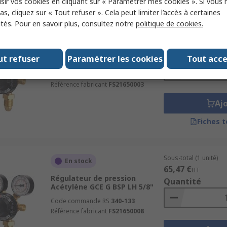
sir vos cookies en cliquant sur « Paramétrer mes cookies ». Si vous n
s, cliquez sur « Tout refuser ». Cela peut limiter l’accès à certaines
ités. Pour en savoir plus, consultez notre
politique de cookies.
Sous-total (1 unité)
En stock
65,47 €
HT
Régulateur de pression
Quantité
ut refuser
Paramétrer les cookies
Tout acc
Oxygène GCE G BSP 5/8"
Code commande RS
340-138
Référence fabricant
FS21650003
Aj
Fiches 
Sous-total (1 unité)
En stock
65,47 €
HT
Régulateur de pression
Quantité
Acétylène GCE G BSP LH 5/8"
Code commande RS
340-133
Référence fabricant
FS21650008