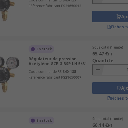
Code commande RS
340-129
Référence fabricant
FS21650012
Aj
Fiches 
Sous-total (1 unité)
En stock
65,47 €
HT
Régulateur de pression
Quantité
Acétylène GCE G BSP LH 5/8"
Code commande RS
340-135
Référence fabricant
FS21650007
Aj
Fiches 
Sous-total (1 unité)
En stock
66,14 €
HT