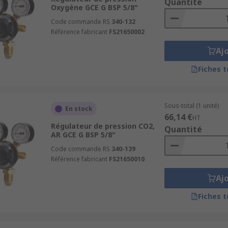
Quantité
Oxygène GCE G BSP 5/8"
Code commande RS
340-132
Référence fabricant
FS21650002
Aj
Fiches 
Sous-total (1 unité)
En stock
66,14 €
HT
Régulateur de pression CO2,
Quantité
AR GCE G BSP 5/8"
Code commande RS
340-139
Référence fabricant
FS21650010
Aj
Fiches 