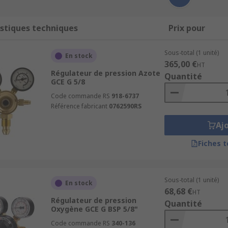
stiques techniques
Prix pour
Sous-total (1 unité)
En stock
365,00 €
HT
Régulateur de pression Azote
Quantité
GCE G 5/8
Code commande RS
918-6737
Référence fabricant
0762590RS
Aj
Fiches 
Sous-total (1 unité)
En stock
68,68 €
HT
Régulateur de pression
Quantité
Oxygène GCE G BSP 5/8"
Code commande RS
340-136