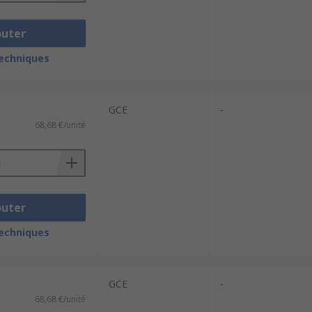
outer
techniques
GCE
-
68,68 €/unité
outer
techniques
GCE
-
68,68 €/unité