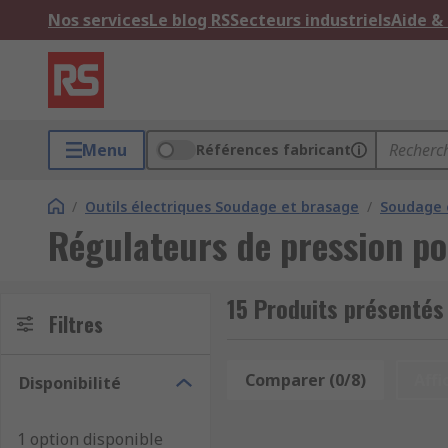
Nos services
Le blog RS
Secteurs industriels
Aide &
Menu
Références fabricant
/
Outils électriques Soudage et brasage
/
Soudage 
Régulateurs de pression p
15 Produits présentés
Filtres
Comparer (0/8)
Affi
Disponibilité
1 option disponible