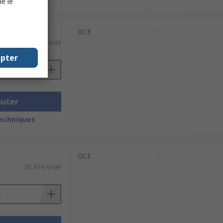
e le
GCE
-
65,47 €/unité
epter
outer
techniques
GCE
-
65,47 €/unité