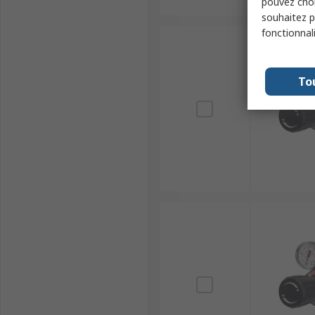
pouvez choi
souhaitez pa
fonctionnal
To