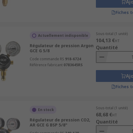
Aj
Fiches 
Sous-total (1 unité)
Actuellement indisponible
104,13 €
HT
Régulateur de pression Argon
Quantité
GCE G 5/8
Code commande RS
918-6724
Référence fabricant
0783645RS
Aj
Fiches 
Sous-total (1 unité)
En stock
68,68 €
HT
Régulateur de pression CO2,
Quantité
AR GCE G BSP 5/8"