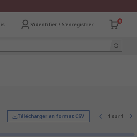
0
lis
S’identifier / S'enregistrer
Télécharger en format CSV
1
sur
1