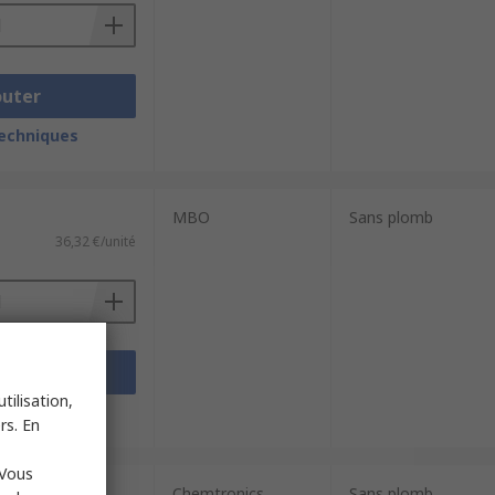
outer
techniques
MBO
Sans plomb
36,32 €/unité
outer
tilisation,
techniques
rs. En
 Vous
Chemtronics
Sans plomb