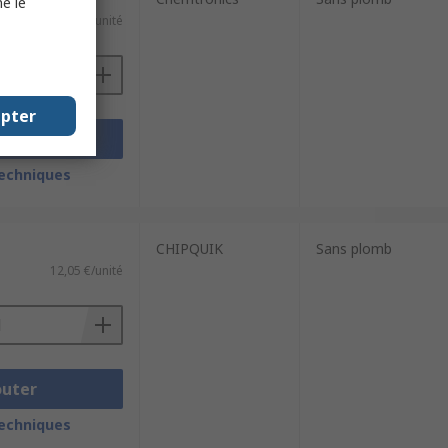
e le
17,14 €/unité
epter
outer
techniques
CHIPQUIK
Sans plomb
12,05 €/unité
outer
techniques