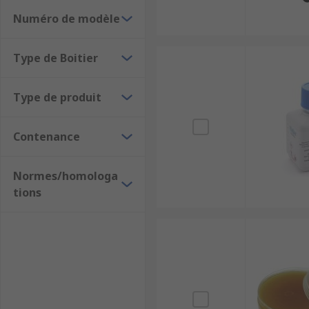
Flux sans nettoyage
Numéro de modèle
Dans quels cas utiliser du flux de soudure ?
Type de Boitier
Le flux de soudure est utilisé pour l'entretien électr
Type de produit
Contenance
Normes/homologa
tions