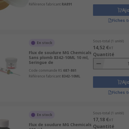
Référence fabricant
RA891
Aj
Fiches 
Sous-total (1 unité)
En stock
14,52 €
HT
Flux de soudure MG Chemicals
Quantité
Sans plomb 8342-10ML 10 ml,
Seringue de
Code commande RS
687-861
Référence fabricant
8342-10ML
Aj
Fiches 
Sous-total (1 unité)
En stock
17,18 €
HT
Flux de soudure MG Chemicals
Quantité