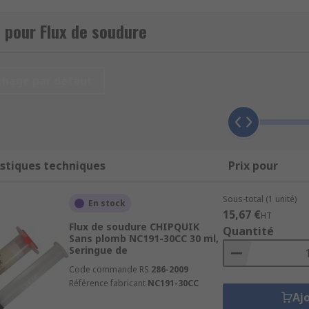
, MG Chemicals, Multicore et RS PRO.
 pour Flux de soudure
t le brasage, permettant une connexion nette, solide et dur
chage par défaut
mposants à souder à l'aide d'un
fer à souder
, étamez la poin
ation et avec connexion parfaite.
stiques techniques
Prix pour
Sous-total (1 unité)
En stock
15,67 €
HT
Flux de soudure CHIPQUIK
Quantité
Sans plomb NC191-30CC 30 ml,
Seringue de
Code commande RS
286-2009
Référence fabricant
NC191-30CC
Aj