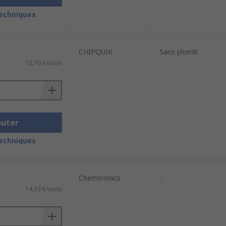
techniques
CHIPQUIK
Sans plomb
18,10 €/unité
outer
techniques
Chemtronics
-
14,33 €/unité