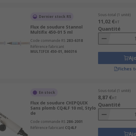
Sous-total (1 unité)
Dernier stock RS
11,02 €
HT
Flux de soudure Stannol
Quantité
Multifix 450-01 5 ml
Code commande RS
283-6318
Référence fabricant
MULTIFIX 450-01, 860316
Aj
Fiches 
Sous-total (1 unité)
En stock
8,87 €
HT
Flux de soudure CHIPQUIK
Quantité
Sans plomb CQ4LF 10 ml, Stylo
de
Code commande RS
286-2001
Référence fabricant
CQ4LF
Aj