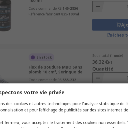
100 ml
Code commande RS
146-2856
Référence fabricant
835-100ml
Aj
Fiches 
Sous-total (1 unité)
En stock
36,32 €
HT
Flux de soudure MBO Sans
Quantité
plomb 10 cm³, Seringue de
Code commande RS
555-232
Référence fabricant
GEL FLUX MOB 39 - SERINGUE DE
pectons votre vie privée
10CC
Aj
ns des cookies et autres technologies pour l'analyse statistique de l'u
Fiches 
onnalisation et pour l’affichage de publicités sur des sites internet tie
et fermer», vous acceptez le traitement des cookies non essentiels.
Sous-total (1 unité)