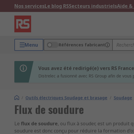
Nos services
Le blog RS
Secteurs industriels
Aide &
Menu
Références fabricant
Vous avez été redirigé(e) vers RS Franc
Distrelec a fusionné avec RS Group afin de vous 
/
Outils électriques Soudage et brasage
/
Soudage
Flux de soudure
Le
flux de soudure
, ou flux à souder, est un produit q
soudure est donc conçu pour réduire la formation d'o