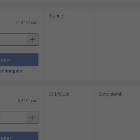
Stannol
-
11,02 €/unité
outer
techniques
CHIPQUIK
Sans plomb
8,87 €/unité
outer