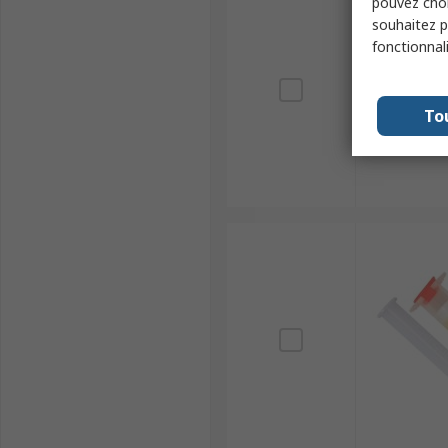
pouvez choi
souhaitez pa
fonctionnal
To