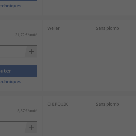
techniques
Weller
Sans plomb
bricolage.
21,72 €/unité
outer
techniques
CHIPQUIK
Sans plomb
8,87 €/unité