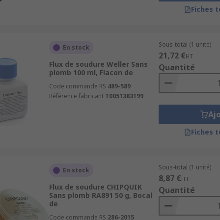
Fiches 
Sous-total (1 unité)
En stock
onique, l'assemblage de circuits imprimés, la plomberie et le 
21,72 €
HT
Flux de soudure Weller Sans
Quantité
plomb 100 ml, Flacon de
Code commande RS
489-589
Référence fabricant
T0051383199
Aj
Fiches 
Sous-total (1 unité)
En stock
8,87 €
HT
Flux de soudure CHIPQUIK
Quantité
Sans plomb RA891 50 g, Bocal
de
Code commande RS
286-2015