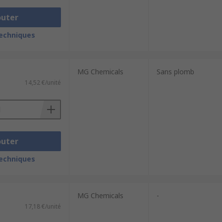
outer
techniques
MG Chemicals
Sans plomb
14,52 €/unité
outer
techniques
MG Chemicals
-
17,18 €/unité