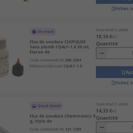
Fiches 
Sous-total (1 unité)
En stock
18,10 €
HT
Flux de soudure CHIPQUIK
Quantité
Sans plomb CQ4LF-1.0 30 ml,
Flacon de
Code commande RS
286-2004
Référence fabricant
CQ4LF-1.0
Aj
Fiches 
Sous-total (1 unité)
Stock limité
14,33 €
HT
Flux de soudure Chemtronics 9
Quantité
g, Stylo de
Code commande RS
321-7289