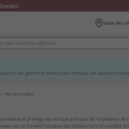
 Contact
Suivi de co
e
proposer une gamme de produits plus étendue, une assistance locale 
/
Flux de soudure
ui nettoie et protège les surface à braser de l'oxydation. Ainsi
xydes qui se forment lorsque des métaux sont en contact av