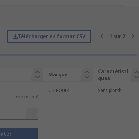
able entre la soudure et les composants.
Télécharger en format CSV
1
sur
2
te puis soudez la pièce. Vous verrez
Caractéristi
Marque
ques
CHIPQUIK
Sans plomb
15,67 €/unité
outer