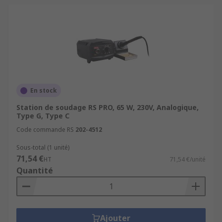
À découvrir également :
Accessoires de soudage
Embouts de dessoudage
Fers à souder et à dessouder
Outils de soudage et de ressoudage
Tresses à dessouder
En stock
Pâtes à souder
Station de soudage RS PRO, 65 W, 230V, Analogique,
Type G, Type C
Pannes de fer à soude
Code commande RS
202-4512
👉
Commandez dès aujourd’hui votre poste à
Sous-total (1 unité)
souder sur RS et réalisez des soudures
71,54 €
HT
71,54 €/unité
précises et durables en toute sécurité !
Quantité
Ajouter