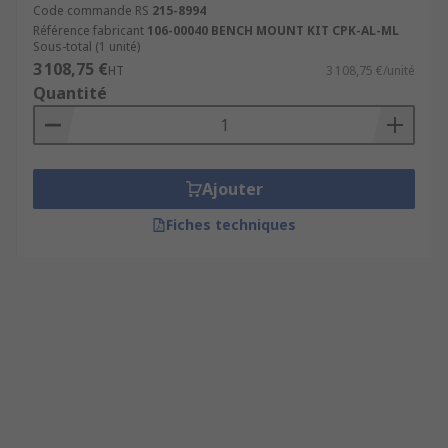
Code commande RS
215-8994
Découvrez également :
Référence fabricant
106-00040 BENCH MOUNT KIT CPK-AL-ML
Sous-total (1 unité)
3 108,75 €
HT
3 108,75 €/unité
Les outils de fixation des câbles
Quantité
Les attache câbles
Les coupe câbles
Les câbles, connecteurs et pinces à sertir
Ajouter
Fiches techniques