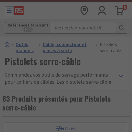
0
Références fabricant
/
Outils
/
Câble, connecteur et
/
Pistolets
manuels
pinces à sertir
serre-câble
Pistolets serre-câble
Commandez vos outils de serrage performants
pour colliers de câbles. Les pistolets serre-câble
RS permettent de poser, serrer et couper
facilement vos colliers de serrage en plastique ou
83 Produits présentés pour Pistolets
acier inoxydable. Conçus pour un usage
serre-câble
professionnel intensif, ces outils de serrage
garantissent un travail précis, rapide et sans
effort, idéal pour les électriciens, techniciens de
Filtres
maintenance, installateurs réseau et ateliers