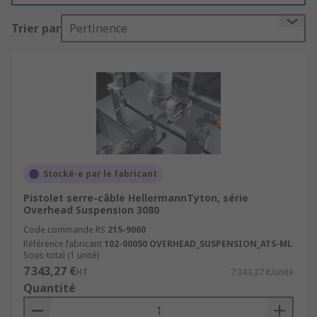
industriels.
Trier par
Pertinence
Chaque pistolet serre-câble assure une tension
uniforme du collier et une coupe nette, pour un
résultat propre et sécurisé.
Des outils de serrage robustes et
ergonomiques
Les pistolets de serrage RS sont disponibles en
Stocké-e par le fabricant
plusieurs modèles et matériaux selon vos
Pistolet serre-câble HellermannTyton, série
besoins :
Overhead Suspension 3080
Code commande RS
215-9060
Pistolet serre-câble en plastique : léger,
Référence fabricant
102-00050 OVERHEAD_SUSPENSION_ATS-ML
simple à utiliser et économique.
Sous-total (1 unité)
7 343,27 €
HT
7 343,27 €/unité
Pistolet serre-câble en acier inoxydable :
Quantité
idéal pour les colliers métalliques et les
applications industrielles exigeantes.